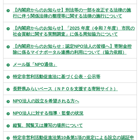
【内閣府からのお知らせ】刑法等の一部を改正する法律の施
行に伴う関係法律の整理等に関する法律の施行について
【内閣府からのお知らせ】「2025 年度（令和７年度） 市民の
社会貢献に関する実態調査」に係る周知協力について
【内閣府からのお知らせ：認定NPO法人の皆様へ】寄附金控
除に係るマイナポータル連携の利用について（協力依頼）
メール版「NPO通信」
特定非営利活動促進法に基づく公表・公示等
長野県みらいベース（ＮＰＯを支援する寄附サイト）
NPO法人の設立を希望される方へ
NPO法人に対する指導・監督の状況
縦覧、閲覧又は謄写の場所について
特定非営利活動促進法第10条第1項の規定による設立の認証申