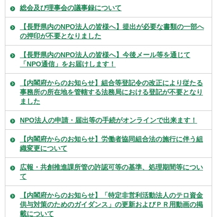
総会及び理事会の議事録について
【長野県内のNPO法人の皆様へ】提出が必要な書類の一部へ
の押印が不要となりました
【長野県内のNPO法人の皆様へ】今後メール等を通じて
「NPO通信」をお届けします！
【内閣府からのお知らせ】組合等登記令の改正により従たる
事務所の所在地を管轄する法務局における登記が不要となり
ました
NPO法人の申請・届出等の手続がオンラインで出来ます！
【内閣府からのお知らせ】労働者協同組合法の施行に伴う組
織変更について
広報・共創推進課所管の許認可等の基準、処理期間等につい
て
【内閣府からのお知らせ】「特定非営利活動法人のテロ資金
供与対策のためのガイダンス」の更新およびＰＲ用動画の掲
載について