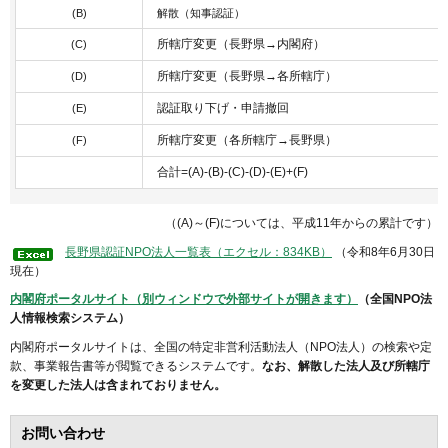
(B)
解散（知事認証）
所轄庁変更（長野県→内閣府）
(C)
所轄庁変更（長野県→各所轄庁）
(D)
認証取り下げ・申請撤回
(E)
所轄庁変更（各所轄庁→長野県）
(F)
合計=(A)-(B)-(C)-(D)-(E)+(F)
（(A)～(F)については、平成11年からの累計です）
長野県認証NPO法人一覧表（エクセル：834KB）
（令和8年6月30日
現在）
内閣府ポータルサイト（別ウィンドウで外部サイトが開きます）
（全国NPO法
人情報検索システム）
内閣府ポータルサイトは、全国の特定非営利活動法人（NPO法人）の検索や定
款、事業報告書等が閲覧できるシステムです。
なお、解散した法人及び所轄庁
を変更した法人は含まれておりません。
お問い合わせ