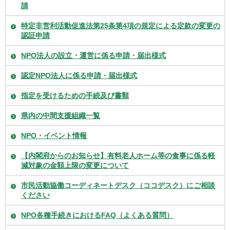
請
特定非営利活動促進法第25条第4項の規定による定款の変更の
認証申請
NPO法人の設立・運営に係る申請・届出様式
認定NPO法人に係る申請・届出様式
指定を受けるための手続及び書類
県内の中間支援組織一覧
NPO・イベント情報
【内閣府からのお知らせ】有料老人ホーム等の食事に係る軽
減対象の金額上限の変更について
市民活動協働コーディネートデスク（ココデスク）にご相談
ください
NPO各種手続きにおけるFAQ（よくある質問）