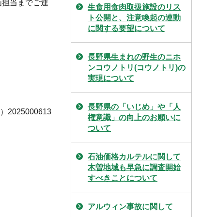
画担当までご連
生食用食肉取扱施設のリス
ト公開と、注意喚起の連動
に関する要望について
長野県生まれの野生のニホ
ンコウノトリ(コウノトリ)の
実現について
長野県の「いじめ」や「人
025000613
権意識」の向上のお願いに
ついて
石油価格カルテルに関して
木曽地域も早急に調査開始
すべきことについて
アルウィン事故に関して