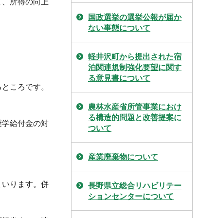
て、所得の向上
国政選挙の選挙公報が届か
ない事態について
軽井沢町から提出された宿
泊関連規制強化要望に関す
る意見書について
るところです。
農林水産省所管事業におけ
る構造的問題と改善提案に
奨学給付金の対
ついて
産業廃棄物について
まいります。併
長野県立総合リハビリテー
ションセンターについて