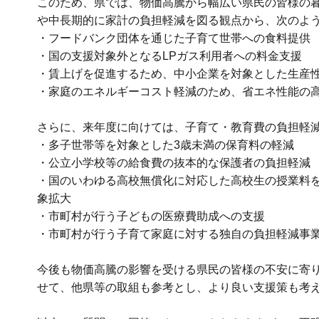
このため、県では、物価高騰から幅広い県民の皆様の
や中長期的に家計の負担軽減を図る観点から、次のよ
・フードバンク団体を通じた子育て世帯への食料提供
・国の支援対象外となるLPガス利用者への料金支援
・賃上げを促進するため、中小企業を対象とした生産
・家庭のエネルギーコスト軽減のため、省エネ性能の
さらに、来年度に向けては、子育て・教育費の負担軽
・多子世帯等を対象とした3歳未満の保育料の軽減
・公立小学校等の給食費の抜本的な保護者の負担軽減
・国のいわゆる高校無償化に対応した高校生の授業料
象拡大
・市町村が行う子どもの医療費助成への支援
・市町村が行う子育て家庭に対する独自の負担軽減事
今後も物価高騰の影響を受ける県民の皆様の不安に寄
せて、他県等の取組も参考とし、より良い支援策も考