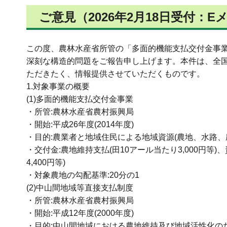
ご意見（2026年2月18日受付：E
この度、農林水産省所管の「多面的機能支払交付金事
深刻な構造的問題をご報告申し上げます。本件は、全
ただきたく、情報提供させていただくものです。
1.対象事業の概要
(1)多面的機能支払交付金事業
・所管:農林水産省農村振興局
・開始:平成26年度(2014年度)
・目的:農業者と地域住民による地域資源(農地、水路、
・交付金:農地維持支払(田10アール当たり3,000円等)
4,400円等)
・対象農地の勾配基準:20分の1
(2)中山間地域等直接支払制度
・所管:農林水産省農村振興局
・開始:平成12年度(2000年度)
・目的:中山間地域における農地維持及び地域活性化の