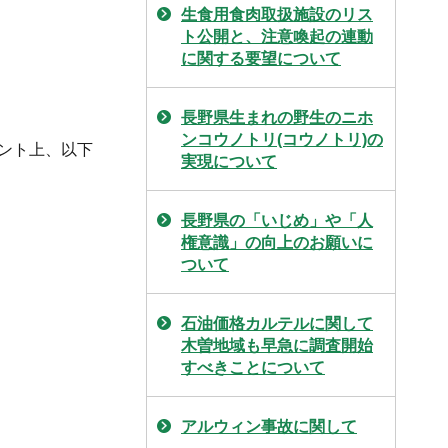
生食用食肉取扱施設のリス
ト公開と、注意喚起の連動
に関する要望について
長野県生まれの野生のニホ
ンコウノトリ(コウノトリ)の
ント上、以下
実現について
長野県の「いじめ」や「人
権意識」の向上のお願いに
ついて
石油価格カルテルに関して
木曽地域も早急に調査開始
すべきことについて
アルウィン事故に関して