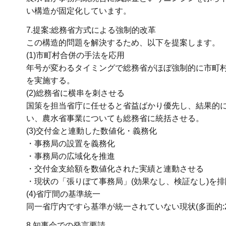
い構造が固定化しています。
7.提案:総務省方式による強制的改革
この構造的問題を解決するため、以下を提案します。
(1)市町村合併の手法を応用
年号が変わるタイミングで総務省がほぼ強制的に市町
を実施する。
(2)総務省に横串を刺させる
国策を担当省庁に任せると省益ばかり優先し、結果的
い、農水省事業についても総務省に統括させる。
(3)交付金と連動した数値化・義務化
・事務局の設置を義務化
・事務局の広域化を推進
・交付金支給額を数値化された実績と連動させる
・現状の「張りぼて事務局」(効果なし、検証なし)を排
(4)省庁間の基準統一
同一省庁内ですら基準が統一されていない現状(多面的:2
8.知事会での発言要請