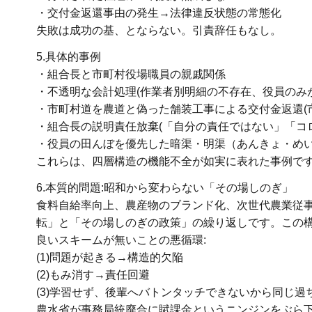
・交付金返還事由の発生→法律違反状態の常態化
失敗は成功の基、とならない。引責辞任もなし。
5.具体的事例
・組合長と市町村役場職員の親戚関係
・不透明な会計処理(作業者別明細の不存在、役員のみ
・市町村道を農道と偽った舗装工事による交付金返還(
・組合長の説明責任放棄(「自分の責任ではない」「コ
・役員の田んぼを優先した暗渠・明渠（あんきょ・め
これらは、四層構造の機能不全が如実に表れた事例で
6.本質的問題:昭和から変わらない「その場しのぎ」
食料自給率向上、農産物のブランド化、次世代農業従
転」と「その場しのぎの政策」の繰り返しです。この
良いスキームが無いことの悪循環:
(1)問題が起きる→構造的欠陥
(2)もみ消す→責任回避
(3)学習せず、後輩へバトンタッチできないから同じ過
農水省が事務局統廃合に賦課金というニンジンをぶら