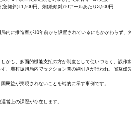
畑(急傾斜)11,500円、畑(緩傾斜)10アールあたり3,500円
局内に推進室が10年前から設置されているにもかかわらず、
。しかも、多面的機能支払の方が制度として使いづらく、誤作
らず、農村振興局内でセクション間の綱引きが行われ、省益優
り国民益が実現されないことを端的に示す事例です。
織運営上の課題が存在します。