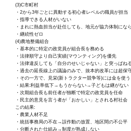
(3)C市町村
・2から3年ごとに異動する初心者レベルの職員が担当
・指導できる人材がいない
・まれに熱血担当が赴任しても、地元が協力体制にな
・継続性ゼロ
(4)農地整備組合
・基本的に特定の政党員が組合長を務める
・法律順守より自己実績(マウンティング)を優先
・法律違反しても「自分のせいじゃない」と突っぱね
・過去の延長線上の議論のみで、抜本的改革には超保
・その一方で、見栄(新トラクター競争等)には金を使う
・結果:利益率低下→もうからない→子どもは継がない
・次期組合長も前任者が独断で特定の政党員を任命
・民主的意見を言う者が「おかしい」とされる村社会
この結果:
・農業人材不足
・統括事務局の不在→誤作動の放置、地区間の不公平
・分断された仕組み→制度が熟成しない