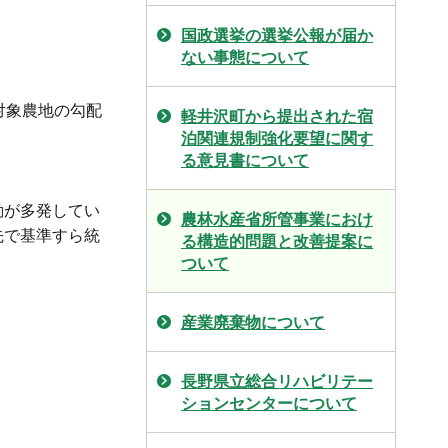
国政選挙の選挙公報が届か
ない事態について
対象農地の勾配
軽井沢町から提出された宿
泊関連規制強化要望に関す
る意見書について
動が多発してい
農林水産省所管事業におけ
先で基準すら統
る構造的問題と改善提案に
ついて
産業廃棄物について
長野県立総合リハビリテー
ションセンターについて