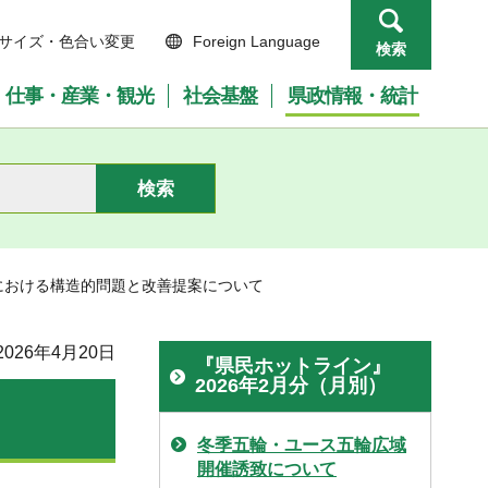
サイズ・色合い変更
Foreign Language
検索
仕事・産業・観光
社会基盤
県政情報・統計
における構造的問題と改善提案について
026年4月20日
『県民ホットライン』
2026年2月分（月別）
冬季五輪・ユース五輪広域
開催誘致について