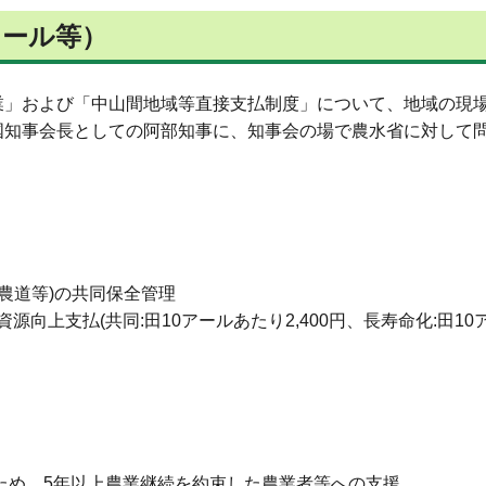
メール等）
業」および「中山間地域等直接支払制度」について、地域の現
国知事会長としての阿部知事に、知事会の場で農水省に対して
農道等)の共同保全管理
、資源向上支払(共同:田10アールあたり2,400円、長寿命化:田1
ため、5年以上農業継続を約束した農業者等への支援