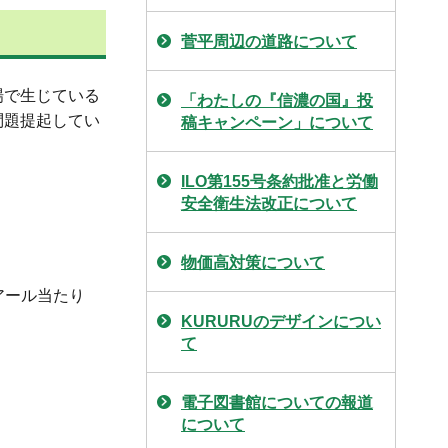
菅平周辺の道路について
場で生じている
「わたしの『信濃の国』投
問題提起してい
稿キャンペーン」について
ILO第155号条約批准と労働
安全衛生法改正について
物価高対策について
0アール当たり
KURURUのデザインについ
て
電子図書館についての報道
について