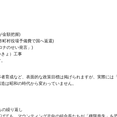
が金額把握)
市町村役場予備費で国へ返還)
ロナのせい発言」)
いきょ）工事
す。
事者育成など、表面的な政策目標は掲げられますが、実際には
構造は昭和の時代から変わっていません。
ちの繰り返し
下げても、マウンティング志向の組合長たちが「権限喪失」を