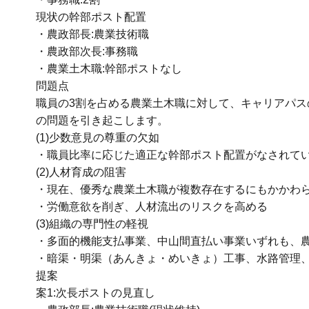
現状の幹部ポスト配置
・農政部長:農業技術職
・農政部次長:事務職
・農業土木職:幹部ポストなし
問題点
職員の3割を占める農業土木職に対して、キャリアパ
の問題を引き起こします。
(1)少数意見の尊重の欠如
・職員比率に応じた適正な幹部ポスト配置がなされて
(2)人材育成の阻害
・現在、優秀な農業土木職が複数存在するにもかかわ
・労働意欲を削ぎ、人材流出のリスクを高める
(3)組織の専門性の軽視
・多面的機能支払事業、中山間直払い事業いずれも、
・暗渠・明渠（あんきょ・めいきょ）工事、水路管理
提案
案1:次長ポストの見直し