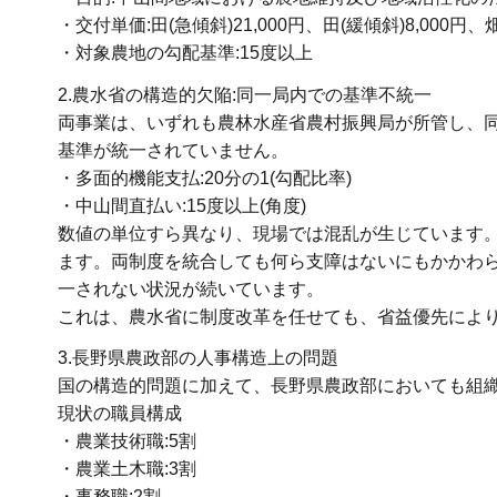
・交付単価:田(急傾斜)21,000円、田(緩傾斜)8,000円、
・対象農地の勾配基準:15度以上
2.農水省の構造的欠陥:同一局内での基準不統一
両事業は、いずれも農林水産省農村振興局が所管し、同
基準が統一されていません。
・多面的機能支払:20分の1(勾配比率)
・中山間直払い:15度以上(角度)
数値の単位すら異なり、現場では混乱が生じています
ます。両制度を統合しても何ら支障はないにもかかわ
一されない状況が続いています。
これは、農水省に制度改革を任せても、省益優先によ
3.長野県農政部の人事構造上の問題
国の構造的問題に加えて、長野県農政部においても組
現状の職員構成
・農業技術職:5割
・農業土木職:3割
・事務職:2割