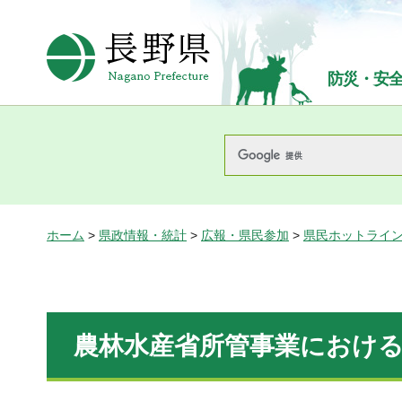
長野県Nagano Prefecture
防災・安
ホーム
>
県政情報・統計
>
広報・県民参加
>
県民ホットライ
農林水産省所管事業におけ