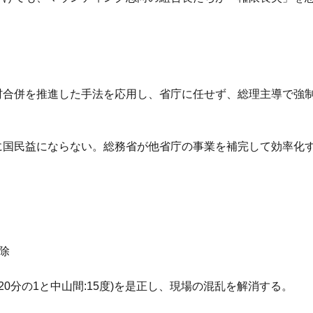
村合併を推進した手法を応用し、省庁に任せず、総理主導で強
に国民益にならない。総務省が他省庁の事業を補完して効率化
除
0分の1と中山間:15度)を是正し、現場の混乱を解消する。