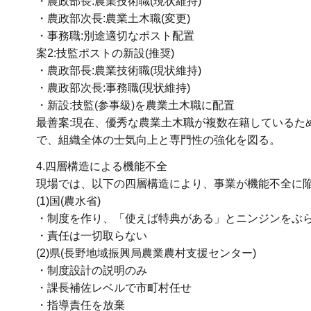
・農政部長:農業技術職(現状維持)
・農政部次長:農業土木職(変更)
・事務職:別途適切なポスト配置
案2:技監ポストの新設(推奨)
・農政部長:農業技術職(現状維持)
・農政部次長:事務職(現状維持)
・新設:技監(参事級)を農業土木職に配置
最善案:現在、優秀な農業土木職が複数在籍しているた
で、組織全体の士気向上と専門性の強化を図る。
4.四層構造による機能不全
現場では、以下の四層構造により、事業が機能不全に
(1)国(農水省)
・制度を作り、「使えば特典がある」とニンジンをぶ
・責任は一切取らない
(2)県(長野地域振興局農業農村支援センター)
・制度設計の説明のみ
・課長補佐レベルで市町村任せ
・指導責任を放棄