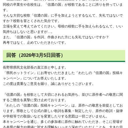
同校の卒業生や在校生は、「信濃の国」が校歌であることに誇りを持っていま
す。
そんな大切な校歌「信濃の国」に手を加えようとするなんて、失礼ではないで
すか？校歌を冒とくされた気分です。
立場を変えて考えてみてください。母校の校歌に手を加えられるなんて、いい
気持ちはしないと思いますが…。
また、「信濃の国」を作詞、作曲された方にも失礼ではないですか？
再考ではなく、止めていただきたいです。
回答（2026年3月5日回答）
長野県県民文化部長の直江崇と申します。
「県民ホットライン」にお寄せいただきました「わたしの『信濃の国』投稿キ
ャンペーン」についてお答えいたします。
この度は貴重なご意見を賜り、誠にありがとうございます。
『信濃の国』を校歌として大切にされるお気持ち、並びに原作者への敬意に関
するご懸念を真摯に受け止めております。
「わたしの『信濃の国』投稿キャンペーン」は、原作への敬意を前提としてお
ります。県歌として公式の新しい歌詞を募集・制定したり、原作の歌詞・旋律
や学校等での取扱いなどを変更したりする意図は一切ございません。
本キャンペーンを通じ、多くの参加者に原作に触れていただき、そこに登場す
る本県の魅力や価値に対する理解をいっそう深めていただくことを、大きな目