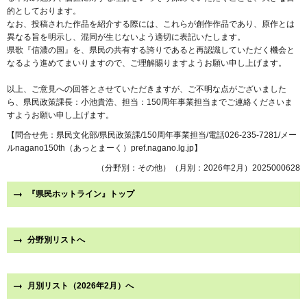
的としております。
なお、投稿された作品を紹介する際には、これらが創作作品であり、原作とは
異なる旨を明示し、混同が生じないよう適切に表記いたします。
県歌『信濃の国』を、県民の共有する誇りであると再認識していただく機会と
なるよう進めてまいりますので、ご理解賜りますようお願い申し上げます。
以上、ご意見への回答とさせていただきますが、ご不明な点がございました
ら、県民政策課長：小池貴浩、担当：150周年事業担当までご連絡くださいま
すようお願い申し上げます。
【問合せ先：県民文化部/県民政策課/150周年事業担当/電話026-235-7281/メー
ルnagano150th（あっとまーく）pref.nagano.lg.jp】
（分野別：その他）（月別：2026年2月）2025000628
『県民ホットライン』トップ
分野別リストへ
月別リスト（2026年2月）へ