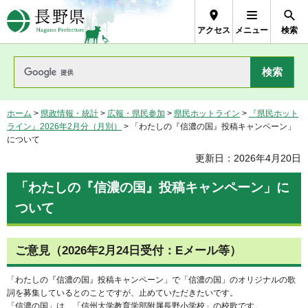
長野県Nagano Prefecture
アクセス
メニュー
検索
ホーム
>
県政情報・統計
>
広報・県民参加
>
県民ホットライン
>
『県民ホット
ライン』2026年2月分（月別）
> 「わたしの『信濃の国』投稿キャンペーン」
について
更新日：2026年4月20日
「わたしの『信濃の国』投稿キャンペーン」に
ついて
ご意見（2026年2月24日受付：Eメール等）
「わたしの『信濃の国』投稿キャンペーン」で「信濃の国」のオリジナルの歌
詞を募集しているとのことですが、止めていただきたいです。
「信濃の国」は、「信州大学教育学部附属長野小学校」の校歌です。