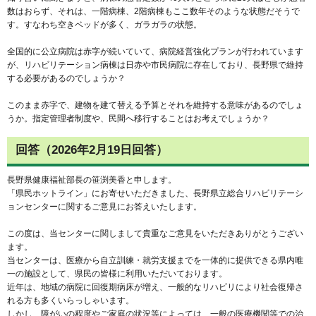
数はおらず、それは、一階病棟、2階病棟もここ数年そのような状態だそうで
す。すなわち空きベッドが多く、ガラガラの状態。
全国的に公立病院は赤字が続いていて、病院経営強化プランが行われています
が、リハビリテーション病棟は日赤や市民病院に存在しており、長野県で維持
する必要があるのでしょうか？
このまま赤字で、建物を建て替える予算とそれを維持する意味があるのでしょ
うか。指定管理者制度や、民間へ移行することはお考えでしょうか？
回答（2026年2月19日回答）
長野県健康福祉部長の笹渕美香と申します。
「県民ホットライン」にお寄せいただきました、長野県立総合リハビリテーシ
ョンセンターに関するご意見にお答えいたします。
この度は、当センターに関しまして貴重なご意見をいただきありがとうござい
ます。
当センターは、医療から自立訓練・就労支援までを一体的に提供できる県内唯
一の施設として、県民の皆様に利用いただいております。
近年は、地域の病院に回復期病床が増え、一般的なリハビリにより社会復帰さ
れる方も多くいらっしゃいます。
しかし、障がいの程度やご家庭の状況等によっては、一般の医療機関等での治