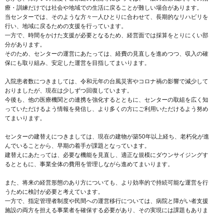
療・訓練だけでは社会や地域での生活に戻ることが難しい場合があります。
当センターでは、そのような方々一人ひとりに合わせて、長期的なリハビリを
行い、地域に戻るための支援を行っています。
一方で、時間をかけた支援が必要となるため、経営面では採算をとりにくい部
分があります。
そのため、センターの運営にあたっては、経費の見直しを進めつつ、収入の確
保にも取り組み、安定した運営を目指してまいります。
入院患者数につきましては、令和元年の台風災害やコロナ禍の影響で減少して
おりましたが、現在は少しずつ回復しています。
今後も、他の医療機関との連携を強化するとともに、センターの取組を広く知
っていただけるよう情報を発信し、より多くの方にご利用いただけるよう努め
てまいります。
センターの建替えにつきましては、現在の建物が築50年以上経ち、老朽化が進
んでいることから、早期の着手が課題となっています。
建替えにあたっては、必要な機能を見直し、適正な規模にダウンサイジングす
るとともに、事業全体の費用を管理しながら進めてまいります。
また、将来の経営形態のあり方についても、より効率的で持続可能な運営を行
うために検討が必要と考えています。
一方で、指定管理者制度や民間への運営移行については、病院と障がい者支援
施設の両方を担える事業者を確保する必要があり、その実現には課題もありま