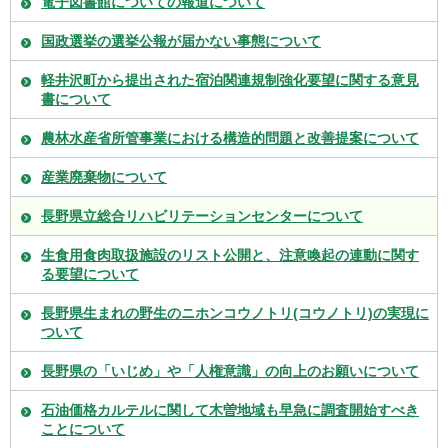
電子図書館についての報道について
国政選挙の選挙公報が届かない事態について
軽井沢町から提出された宿泊関連規制強化要望に関する意見
書について
農林水産省所管事業における構造的問題と改善提案について
産業廃棄物について
長野県立総合リハビリテーションセンターについて
生食用食肉取扱施設のリスト公開と、注意喚起の連動に関す
る要望について
長野県生まれの野生のニホンコウノトリ(コウノトリ)の実現に
ついて
長野県の「いじめ」や「人権意識」の向上のお願いについて
石油価格カルテルに関して木曽地域も早急に調査開始すべき
ことについて