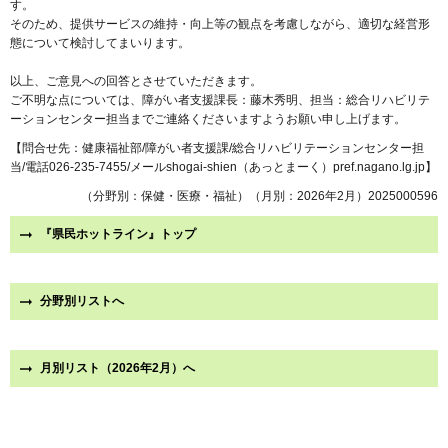
す。
そのため、提供サービスの維持・向上等の観点を考慮しながら、適切な経営形
態について検討してまいります。
以上、ご意見への回答とさせていただきます。
ご不明な点については、障がい者支援課長：藤木秀明、担当：総合リハビリテ
ーションセンター担当までご連絡くださいますようお願い申し上げます。
【問合せ先：健康福祉部/障がい者支援課/総合リハビリテーションセンター担
当/電話026-235-7455/メールshogai-shien（あっとまーく）pref.nagano.lg.jp】
（分野別：保健・医療・福祉）（月別：2026年2月）2025000596
『県民ホットライン』トップ
分野別リストへ
月別リスト（2026年2月）へ