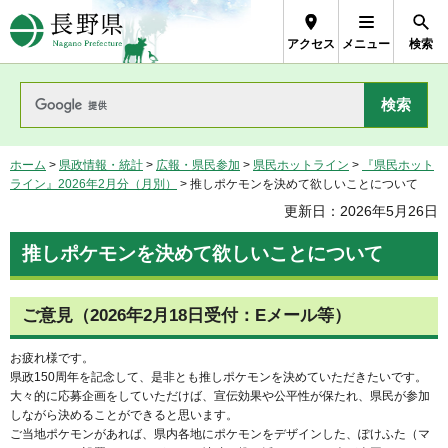
長野県Nagano Prefecture
アクセス
メニュー
検索
ホーム
>
県政情報・統計
>
広報・県民参加
>
県民ホットライン
>
『県民ホット
ライン』2026年2月分（月別）
> 推しポケモンを決めて欲しいことについて
更新日：2026年5月26日
推しポケモンを決めて欲しいことについて
ご意見（2026年2月18日受付：Eメール等）
お疲れ様です。
県政150周年を記念して、是非とも推しポケモンを決めていただきたいです。
大々的に応募企画をしていただけば、宣伝効果や公平性が保たれ、県民が参加
しながら決めることができると思います。
ご当地ポケモンがあれば、県内各地にポケモンをデザインした、ぽけふた（マ