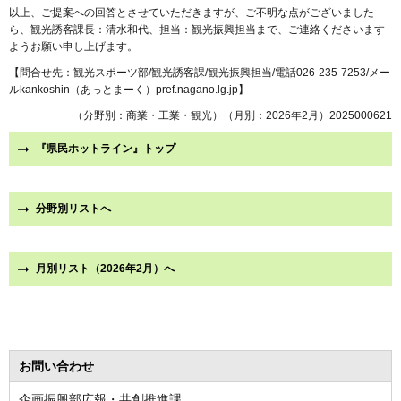
以上、ご提案への回答とさせていただきますが、ご不明な点がございました
ら、観光誘客課長：清水和代、担当：観光振興担当まで、ご連絡くださいます
ようお願い申し上げます。
【問合せ先：観光スポーツ部/観光誘客課/観光振興担当/電話026-235-7253/メー
ルkankoshin（あっとまーく）pref.nagano.lg.jp】
（分野別：商業・工業・観光）（月別：2026年2月）2025000621
『県民ホットライン』トップ
分野別リストへ
月別リスト（2026年2月）へ
お問い合わせ
企画振興部広報・共創推進課