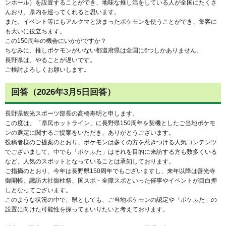
ンホール）を設置することができ、地味な推し活をしている人が全国にたくさ
んおり、県内を巡ってくれると思います。
また、イベント等にもアルクマと決まったポケモンを使うことができ、集客に
も大いに役立ちます。
この150周年の機会にいかがですか？
ちなみに、推しポケモンがいない都道府県は全国に6つしかありません。
長野県は、やることが遅いです。
ご検討よろしくお願いします。
回答（2026年3月5日回答）
長野県観光スポーツ部長の高橋寿明と申します。
この度は、「県民ホットライン」に長野県150周年を契機としたご当地ポケモ
ンの選定に関するご提案をいただき、ありがとうございます。
投稿者様のご提案のとおり、ポケモンは多くの方を惹きつける人気コンテンツ
でございまして、中でも「ポケふた」はそれを目的に来訪する方も数多くいる
など、人気のスポットとなっていることは承知しております。
ご指摘のとおり、今年は長野県150周年でもございますし、来年以降は善光寺
御開帳、諏訪大社御柱祭、国スポ・全障スポといった催事やイベントが目白押
しとなってございます。
このような状況の中で、県としても、ご当地ポケモンの認定や「ポケふた」の
設置に向けた可能性を探ってまいりたいと考えております。