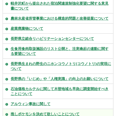
軽井沢町から提出された宿泊関連規制強化要望に関する意見
書について
農林水産省所管事業における構造的問題と改善提案について
産業廃棄物について
長野県立総合リハビリテーションセンターについて
生食用食肉取扱施設のリスト公開と、注意喚起の連動に関す
る要望について
長野県生まれの野生のニホンコウノトリ(コウノトリ)の実現に
ついて
長野県の「いじめ」や「人権意識」の向上のお願いについて
石油価格カルテルに関して木曽地域も早急に調査開始すべき
ことについて
アルウィン事故に関して
推しポケモンを決めて欲しいことについて