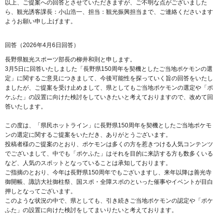
以上、ご提案への回答とさせていただきますが、ご不明な点がございました
ら、観光誘客課長：小山浩一、担当：観光振興担当まで、ご連絡くださいます
ようお願い申し上げます。
回答（2026年4月6日回答）
長野県観光スポーツ部長の柳井和則と申します。
3月5日に回答いたしました「長野県150周年を契機としたご当地ポケモンの選
定」に関するご意見につきまして、今後可能性を探っていく旨の回答をいたし
ましたが、ご提案を受け止めまして、県としてもご当地ポケモンの選定や「ポ
ケふた」の設置に向けた検討をしていきたいと考えておりますので、改めて回
答いたします。
この度は、「県民ホットライン」に長野県150周年を契機としたご当地ポケモ
ンの選定に関するご提案をいただき、ありがとうございます。
投稿者様のご提案のとおり、ポケモンは多くの方を惹きつける人気コンテンツ
でございまして、中でも「ポケふた」はそれを目的に来訪する方も数多くいる
など、人気のスポットとなっていることは承知しております。
ご指摘のとおり、今年は長野県150周年でもございますし、来年以降は善光寺
御開帳、諏訪大社御柱祭、国スポ・全障スポのといった催事やイベントが目白
押しとなってございます。
このような状況の中で、県としても、引き続きご当地ポケモンの認定や「ポケ
ふた」の設置に向けた検討をしてまいりたいと考えております。