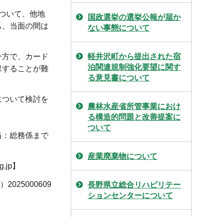
について、他地
国政選挙の選挙公報が届か
も、当面の間は
ない事態について
軽井沢町から提出された宿
一方で、カード
泊関連規制強化要望に関す
保することが難
る意見書について
について検討を
農林水産省所管事業におけ
る構造的問題と改善提案に
ついて
当：総務係まで
産業廃棄物について
.jp】
025000609
長野県立総合リハビリテー
ションセンターについて