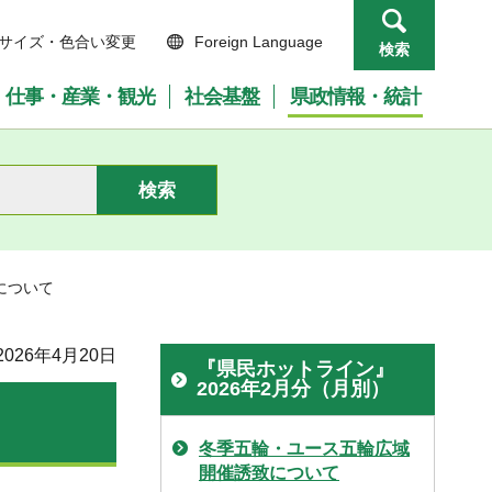
サイズ・色合い変更
Foreign Language
検索
仕事・産業・観光
社会基盤
県政情報・統計
ンについて
026年4月20日
『県民ホットライン』
2026年2月分（月別）
冬季五輪・ユース五輪広域
開催誘致について