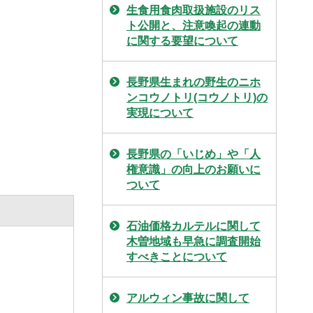
生食用食肉取扱施設のリス
ト公開と、注意喚起の連動
に関する要望について
長野県生まれの野生のニホ
ンコウノトリ(コウノトリ)の
実現について
長野県の「いじめ」や「人
権意識」の向上のお願いに
ついて
石油価格カルテルに関して
木曽地域も早急に調査開始
すべきことについて
アルウィン事故に関して