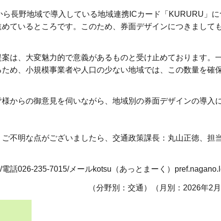
ら長野地域で導入している地域連携ICカード「KURURU」
進めているところです。このため、券面デザインにつきまして
提案は、大変魅力的で意義があるものと受け止めております。
るため、小規模事業者や人口の少ない地域では、この数量を確
皆様からの御意見を伺いながら、地域別の券面デザインの導入
、ご不明な点がございましたら、交通政策課長：丸山正徳、担
235-7015/メールkotsu（あっとまーく）pref.nagano.lg
（分野別：交通）（月別：2026年2月）2