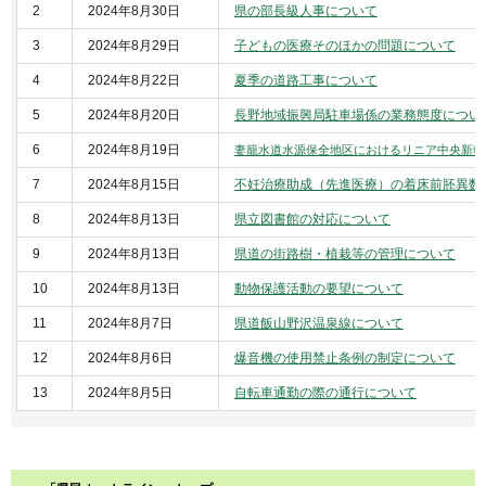
2
2024年8月30日
県の部長級人事について
3
2024年8月29日
子どもの医療そのほかの問題について
4
2024年8月22日
夏季の道路工事について
5
2024年8月20日
長野地域振興局駐車場係の業務態度につい
6
2024年8月19日
妻籠水道水源保全地区におけるリニア中央新幹
7
2024年8月15日
不妊治療助成（先進医療）の着床前胚異数
8
2024年8月13日
県立図書館の対応について
9
2024年8月13日
県道の街路樹・植栽等の管理について
10
2024年8月13日
動物保護活動の要望について
11
2024年8月7日
県道飯山野沢温泉線について
12
2024年8月6日
爆音機の使用禁止条例の制定について
13
2024年8月5日
自転車通勤の際の通行について