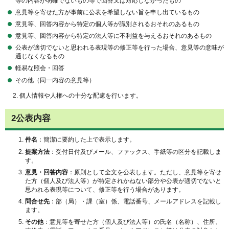
等の内容が明確でないもの等で回答又は対応しなかったもの
意見等を寄せた方が事前に公表を希望しない旨を申し出ているもの
意見等、回答内容から特定の個人等が識別されるおそれのあるもの
意見等、回答内容から特定の法人等に不利益を与えるおそれのあるもの
公表が適切でないと思われる表現等の修正等を行った場合、意見等の意味が
通じなくなるもの
軽易な照会・回答
その他（同一内容の意見等）
2. 個人情報や人権への十分な配慮を行います。
2公表内容
件名
：簡潔に要約した上で表示します。
提案方法
：受付日付及びメール、ファックス、手紙等の区分を記載しま
す。
意見・回答内容
：原則として全文を公表します。ただし、意見等を寄せ
た方（個人及び法人等）が特定されかねない部分や公表が適切でないと
思われる表現等について、修正等を行う場合があります。
問合せ先
：部（局）・課（室）係、電話番号、メールアドレスを記載し
ます。
その他
：意見等を寄せた方（個人及び法人等）の氏名（名称）、住所、