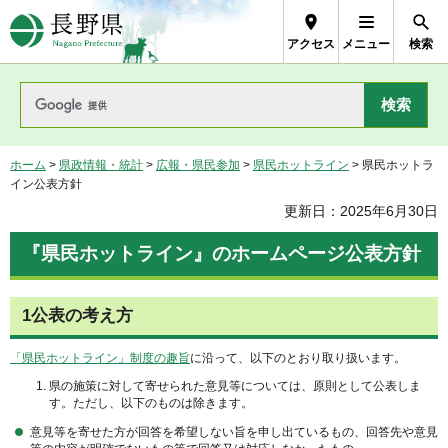
長野県Nagano Prefecture
アクセス
メニュー
検索
ホーム
>
県政情報・統計
>
広報・県民参加
>
県民ホットライン
> 県民ホットラ
イン公表方針
更新日：2025年6月30日
『県民ホットライン』のホームページ公表方針
1公表の考え方
「県民ホットライン」制度の趣旨
に沿って、以下のとおり取り扱います。
県の施策に対して寄せられた意見等については、原則として公表しま
す。ただし、以下のものは除きます。
意見等を寄せた方が回答を希望しない旨を申し出ているもの、回答先や意見