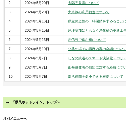
2
2024年5月20日
太陽光発電について
3
2024年5月20日
大糸線の利用促進について
4
2024年5月16日
県立武道館の一時閉鎖を求めることに
5
2024年5月15日
建坪増加にともなう浄化槽の更新工事
6
2024年5月13日
赤信号で進む車について
7
2024年5月10日
公共の場での職務内容の会話について
8
2024年5月7日
しなの鉄道のスマート決済化・バリア
9
2024年5月7日
山岳遭難者の救出に対する経費につい
10
2024年5月7日
部活顧問を命令できる根拠について
「県民ホットライン」トップへ
月別メニューへ