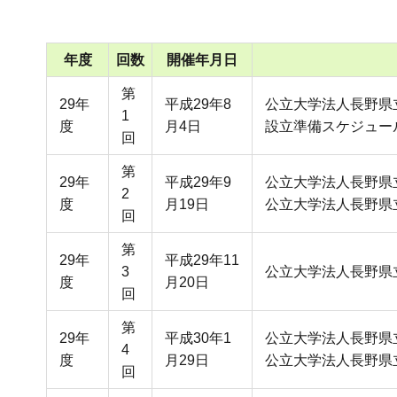
年度
回数
開催年月日
第
29年
平成29年8
公立大学法人長野県
1
度
月4日
設立準備スケジュー
回
第
29年
平成29年9
公立大学法人長野県
2
度
月19日
公立大学法人長野県
回
第
29年
平成29年11
3
公立大学法人長野県
度
月20日
回
第
29年
平成30年1
公立大学法人長野県
4
度
月29日
公立大学法人長野県
回