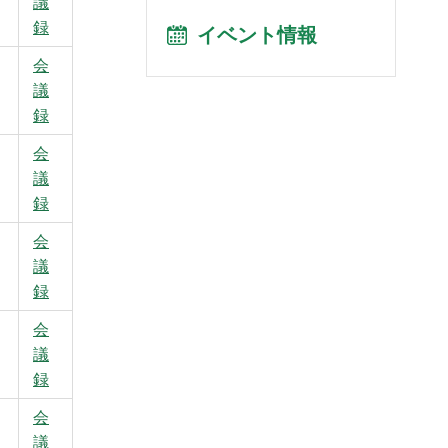
議
録
イベント情報
会
議
録
会
議
録
会
議
録
会
議
録
会
議