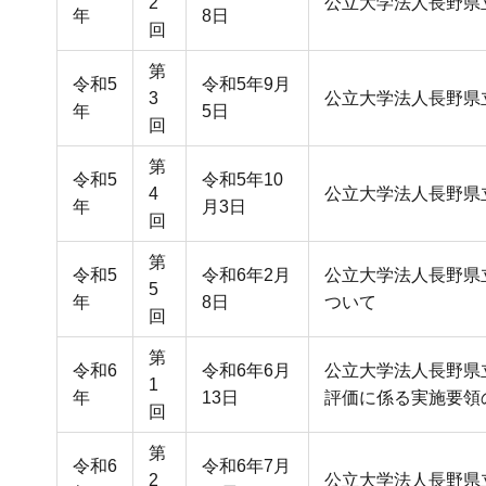
2
公立大学法人長野県立
年
8日
回
第
令和5
令和5年9月
3
公立大学法人長野県立
年
5日
回
第
令和5
令和5年10
4
公立大学法人長野県
年
月3日
回
第
令和5
令和6年2月
公立大学法人長野県
5
年
8日
ついて
回
第
令和6
令和6年6月
公立大学法人長野県
1
年
13日
評価に係る実施要領
回
第
令和6
令和6年7月
2
公立大学法人長野県立