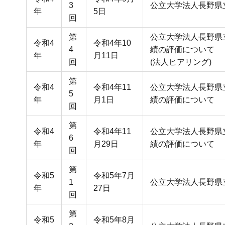
3
公立大学法人長野県立
年
5日
回
第
公立大学法人長野県
令和4
令和4年10
4
績の評価について
年
月11日
回
(法人ヒアリング)
第
令和4
令和4年11
公立大学法人長野県
5
年
月1日
績の評価について
回
第
令和4
令和4年11
公立大学法人長野県
6
年
月29日
績の評価について
回
第
令和5
令和5年7月
1
公立大学法人長野県立
年
27日
回
第
令和5
令和5年8月