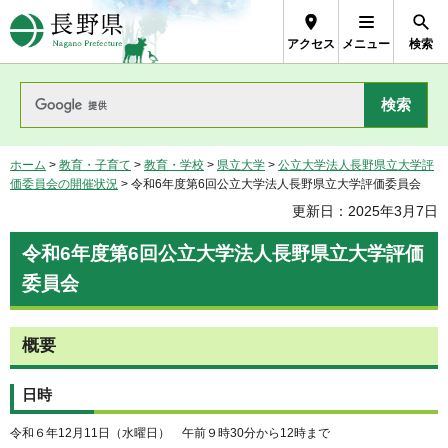
長野県Nagano Prefecture
アクセス
メニュー
検索
ホーム
>
教育・子育て
>
教育・学校
>
県立大学
>
公立大学法人長野県立大学評
価委員会の開催状況
> 令和6年度第6回公立大学法人長野県立大学評価委員会
更新日：2025年3月7日
令和6年度第6回公立大学法人長野県立大学評価
委員会
概要
日時
令和６年12月11日（水曜日） 午前９時30分から12時まで