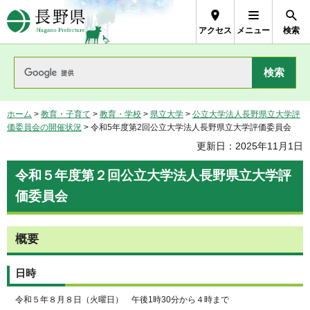
長野県Nagano Prefecture
アクセス
メニュー
検索
ホーム
>
教育・子育て
>
教育・学校
>
県立大学
>
公立大学法人長野県立大学評
価委員会の開催状況
> 令和5年度第2回公立大学法人長野県立大学評価委員会
更新日：2025年11月1日
令和５年度第２回公立大学法人長野県立大学評
価委員会
概要
日時
令和５年８月８日（火曜日） 午後1時30分から４時まで