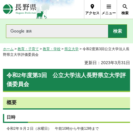
長野県Nagano Prefecture
アクセス
メニュー
検索
ホーム
>
教育・子育て
>
教育・学校
>
県立大学
> 令和2度第3回公立大学法人長
野県立大学評価委員会
更新日：2023年3月31日
令和2年度第3回 公立大学法人長野県立大学評
価委員会
概要
日時
令和2年９月２日（水曜日） 午前10時から午後12時まで