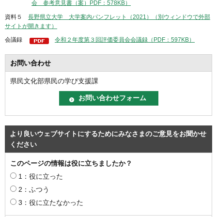
会 参考意見書（案）PDF：578KB）
資料５
長野県立大学 大学案内パンフレット（2021）（別ウィンドウで外部
サイトが開きます）
会議録
令和２年度第３回評価委員会会議録（PDF：597KB）
お問い合わせ
県民文化部県民の学び支援課
より良いウェブサイトにするためにみなさまのご意見をお聞かせ
ください
このページの情報は役に立ちましたか？
1：役に立った
2：ふつう
3：役に立たなかった