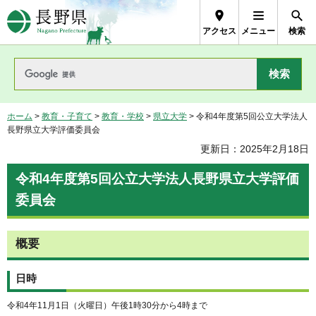
長野県Nagano Prefecture
アクセス
メニュー
検索
ホーム
>
教育・子育て
>
教育・学校
>
県立大学
> 令和4年度第5回公立大学法人
長野県立大学評価委員会
更新日：2025年2月18日
令和4年度第5回公立大学法人長野県立大学評価
委員会
概要
日時
令和4年11月1日（火曜日）午後1時30分から4時まで