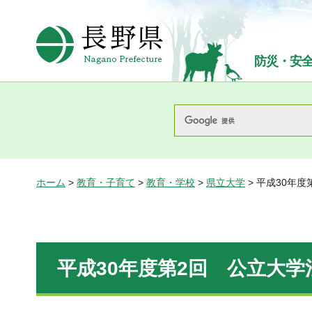
長野県Nagano Prefecture
防災・安
ホーム
>
教育・子育て
>
教育・学校
>
県立大学
> 平成30年
平成30年度第2回 公立大