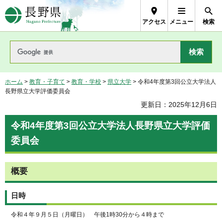
長野県Nagano Prefecture
アクセス
メニュー
検索
ホーム
>
教育・子育て
>
教育・学校
>
県立大学
> 令和4年度第3回公立大学法人
長野県立大学評価委員会
更新日：2025年12月6日
令和4年度第3回公立大学法人長野県立大学評価
委員会
概要
日時
令和４年９月５日（月曜日） 午後1時30分から４時まで