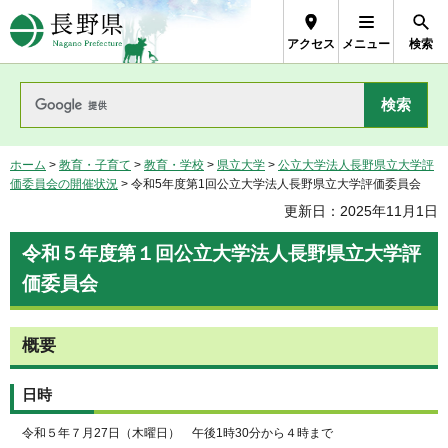
長野県Nagano Prefecture
アクセス
メニュー
検索
ホーム
>
教育・子育て
>
教育・学校
>
県立大学
>
公立大学法人長野県立大学評
価委員会の開催状況
> 令和5年度第1回公立大学法人長野県立大学評価委員会
更新日：2025年11月1日
令和５年度第１回公立大学法人長野県立大学評
価委員会
概要
日時
令和５年７月27日（木曜日） 午後1時30分から４時まで