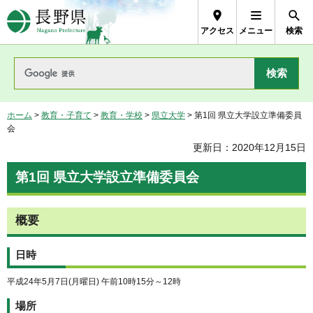
長野県Nagano Prefecture
アクセス
メニュー
検索
ホーム
>
教育・子育て
>
教育・学校
>
県立大学
> 第1回 県立大学設立準備委員
会
更新日：2020年12月15日
第1回 県立大学設立準備委員会
概要
日時
平成24年5月7日(月曜日) 午前10時15分～12時
場所