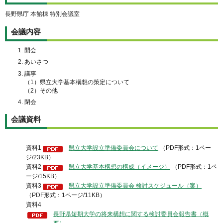
長野県庁 本館棟 特別会議室
会議内容
開会
あいさつ
議事
（1）県立大学基本構想の策定について
（2）その他
閉会
会議資料
資料1
県立大学設立準備委員会について
（PDF形式：1ペー
ジ/23KB）
資料2
県立大学基本構想の構成（イメージ）
（PDF形式：1ペ
ージ/15KB）
資料3
県立大学設立準備委員会 検討スケジュール（案）
（PDF形式：1ページ/11KB）
資料4
長野県短期大学の将来構想に関する検討委員会報告書（概