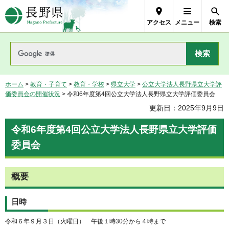
長野県Nagano Prefecture
アクセス
メニュー
検索
ホーム
>
教育・子育て
>
教育・学校
>
県立大学
>
公立大学法人長野県立大学評
価委員会の開催状況
> 令和6年度第4回公立大学法人長野県立大学評価委員会
更新日：2025年9月9日
令和6年度第4回公立大学法人長野県立大学評価
委員会
概要
日時
令和６年９月３日（火曜日） 午後１時30分から４時まで