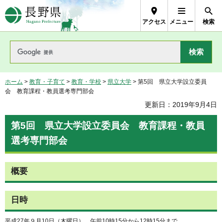
長野県Nagano Prefecture
アクセス
メニュー
検索
ホーム
>
教育・子育て
>
教育・学校
>
県立大学
> 第5回 県立大学設立委員
会 教育課程・教員選考専門部会
更新日：2019年9月4日
第5回 県立大学設立委員会 教育課程・教員
選考専門部会
概要
日時
平成27年９月10日（木曜日） 午前10時15分から12時15分まで