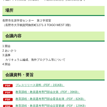
場所
長野市生涯学習センター 第２学習室
（長野市大字鶴賀問御所町1271-3 TOiGO WEST 3階）
会議内容
1 開会
2 あいさつ
3 議事
カリキュラム編成、海外プログラム等について
4 閉会
会議資料・要旨
プレスリリース資料（PDF：191KB）
教育課程・教員選考専門部会次第（PDF：39KB）
教育課程・教員選考専門部会委員名簿（PDF：82KB）
教育課程・教員選考専門部会設置要綱（PDF：129KB）