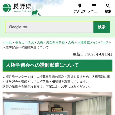
長野県Nagano Prefecture
アクセス
メニュー
検索
ホーム
>
暮らし・環境
>
人権・男女共同参画
>
人権
>
人権尊重メインページ
>
人権学習会への講師派遣について
更新日：2025年4月16日
人権学習会への講師派遣について
人権啓発センターでは、人権尊重意識の普及・高揚を図るため、人権課題に関
する学習会へ講師として人権啓発・相談員を派遣しています。
講師の派遣を希望される方は、下記によりお申し込みください。