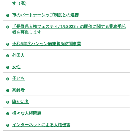
す（廃）
市のパートナーシップ制度との連携
「長野県人権フェスティバル2023」の開催に関する業務受託
者を募集します
令和5年度ハンセン病療養所訪問事業
外国人
女性
子ども
高齢者
障がい者
様々な人権問題
インターネットによる人権侵害