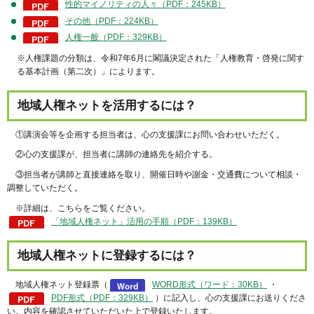
性的マイノリティの人々（PDF：245KB）
その他（PDF：224KB）
人権一般（PDF：329KB）
※人権課題の分類は、令和7年6月に閣議決定された「人権教育・啓発に関す
る基本計画（第二次）」によります。
地域人権ネットを活用するには？
①講演会等を企画する担当者は、心の支援課にお問い合わせいただく。
②心の支援課が、担当者に講師の連絡先を紹介する。
③担当者が講師と直接連絡を取り、開催日時や謝金・交通費について相談・
調整していただく。
※詳細は、こちらをご覧ください。
「地域人権ネット」活用の手順（PDF：139KB）
地域人権ネットに登録するには？
地域人権ネット登録票（
WORD形式（ワード：30KB）
・
PDF形式（PDF：329KB）
）に記入し、心の支援課にお送りくださ
い。内容を確認させていただいた上で登録いたします。