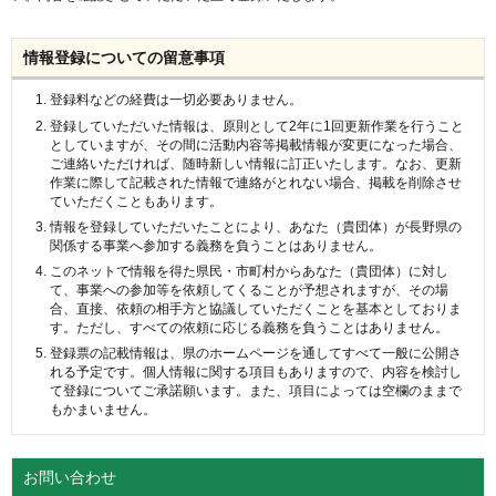
情報登録についての留意事項
登録料などの経費は一切必要ありません。
登録していただいた情報は、原則として2年に1回更新作業を行うこと
としていますが、その間に活動内容等掲載情報が変更になった場合、
ご連絡いただければ、随時新しい情報に訂正いたします。なお、更新
作業に際して記載された情報で連絡がとれない場合、掲載を削除させ
ていただくこともあります。
情報を登録していただいたことにより、あなた（貴団体）が長野県の
関係する事業へ参加する義務を負うことはありません。
このネットで情報を得た県民・市町村からあなた（貴団体）に対し
て、事業への参加等を依頼してくることが予想されますが、その場
合、直接、依頼の相手方と協議していただくことを基本としておりま
す。ただし、すべての依頼に応じる義務を負うことはありません。
登録票の記載情報は、県のホームページを通してすべて一般に公開さ
れる予定です。個人情報に関する項目もありますので、内容を検討し
て登録についてご承諾願います。また、項目によっては空欄のままで
もかまいません。
お問い合わせ