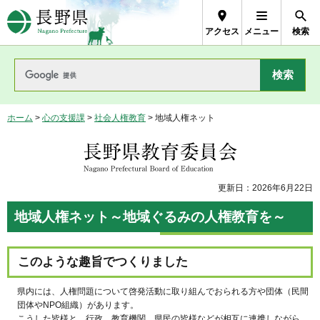
長野県Nagano Prefecture
アクセス
メニュー
検索
ホーム
>
心の支援課
>
社会人権教育
> 地域人権ネット
長野県教育委員会
更新日：2026年6月22日
地域人権ネット～地域ぐるみの人権教育を～
このような趣旨でつくりました
県内には、人権問題について啓発活動に取り組んでおられる方や団体（民間
団体やNPO組織）があります。
こうした皆様と、行政、教育機関、県民の皆様などが相互に連携しながら、