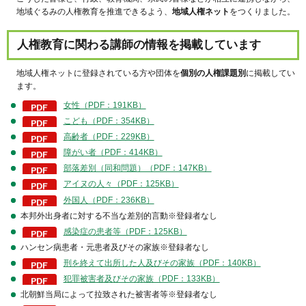
地域ぐるみの人権教育を推進できるよう、
地域人権ネット
をつくりました。
人権教育に関わる講師の情報を掲載しています
地域人権ネットに登録されている方や団体を
個別の人権課題
別
に掲載してい
ます。
女性（PDF：191KB）
こども（PDF：354KB）
高齢者（PDF：229KB）
障がい者（PDF：414KB）
部落差別（同和問題）（PDF：147KB）
アイヌの人々（PDF：125KB）
外国人（PDF：236KB）
本邦外出身者に対する不当な差別的言動※登録者なし
感染症の患者等（PDF：125KB）
ハンセン病患者・元患者及びその家族※登録者なし
刑を終えて出所した人及びその家族（PDF：140KB）
犯罪被害者及びその家族（PDF：133KB）
北朝鮮当局によって拉致された被害者等※登録者なし