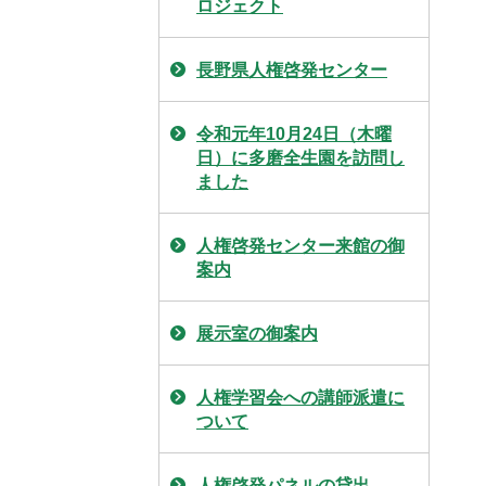
ロジェクト
長野県人権啓発センター
令和元年10月24日（木曜
日）に多磨全生園を訪問し
ました
人権啓発センター来館の御
案内
展示室の御案内
人権学習会への講師派遣に
ついて
人権啓発パネルの貸出