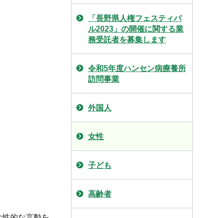
「長野県人権フェスティバ
ル2023」の開催に関する業
務受託者を募集します
令和5年度ハンセン病療養所
訪問事業
外国人
女性
子ども
高齢者
な性的な言動を