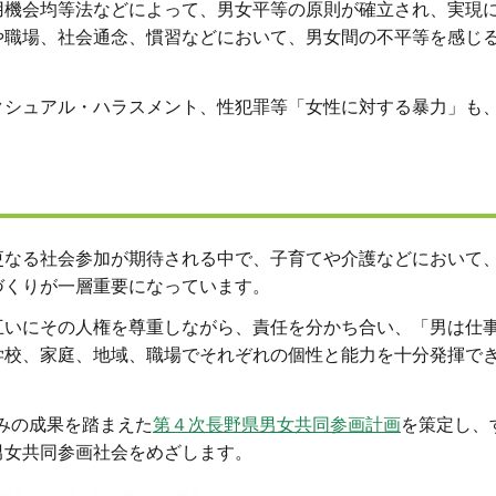
用機会均等法などによって、男女平等の原則が確立され、実現
や職場、社会通念、慣習などにおいて、男女間の不平等を感じ
クシュアル・ハラスメント、性犯罪等「女性に対する暴力」も
更なる社会参加が期待される中で、子育てや介護などにおいて
づくりが一層重要になっています。
互いにその人権を尊重しながら、責任を分かち合い、「男は仕
学校、家庭、地域、職場でそれぞれの個性と能力を十分発揮で
組みの成果を踏まえた
第４次長野県男女共同参画計画
を策定し、
男女共同参画社会をめざします。