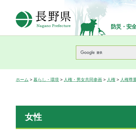
長野県Nagano Prefecture
防災・安
ホーム
>
暮らし・環境
>
人権・男女共同参画
>
人権
>
人権尊
女性