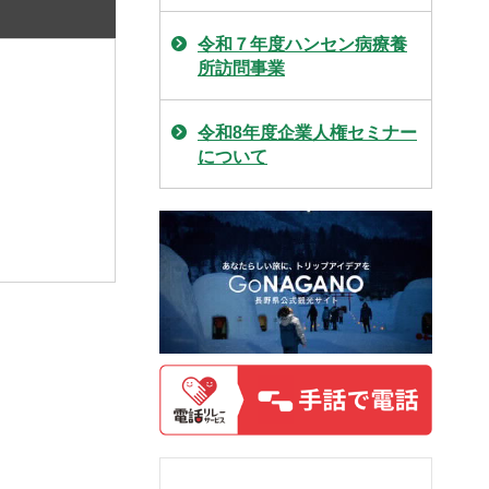
令和７年度ハンセン病療養
所訪問事業
令和8年度企業人権セミナー
について