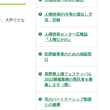
人権啓発DVD等の貸出し方
法・目録
す。大声でどな
人権啓発センター広報誌
『人権ながの』
犯罪被害者のための相談窓
口
長野県人権フェスティバル
2022開催業務の受託者を募
集します（廃）
市のパートナーシップ制度
との連携