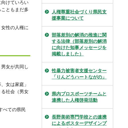
に向けていろい
ることもまだ多
人権尊重社会づくり県民支
援事業について
、女性の人権に
部落差別の解消の推進に関
する法律（部落差別の解消
に向けた知事メッセージを
掲載しました）
、男女が共同し
性暴力被害者支援センター
「りんどうハートながの」
事、女は家庭」
きる社会（男女
県内プロスポーツチームと
連携した人権啓発活動
すべての県民
長野美術専門学校との連携
によるポスターデザインプ