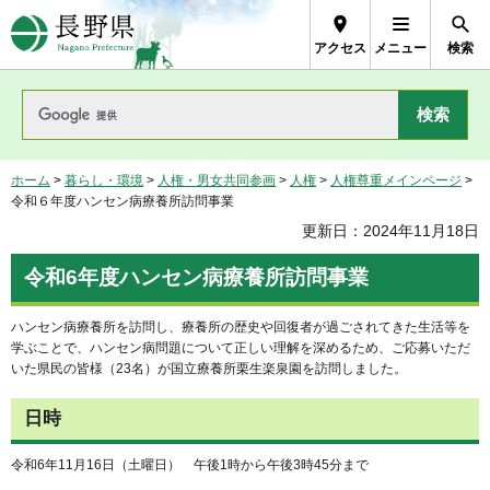
長野県Nagano Prefecture
アクセス
メニュー
検索
ホーム
>
暮らし・環境
>
人権・男女共同参画
>
人権
>
人権尊重メインページ
>
令和６年度ハンセン病療養所訪問事業
更新日：2024年11月18日
令和6年度ハンセン病療養所訪問事業
ハンセン病療養所を訪問し、療養所の歴史や回復者が過ごされてきた生活等を
学ぶことで、ハンセン病問題について正しい理解を深めるため、ご応募いただ
いた県民の皆様（23名）が国立療養所栗生楽泉園を訪問しました。
日時
令和6年11月16日（土曜日） 午後1時から午後3時45分まで