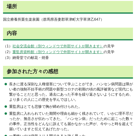
場所
国立療養所栗生楽泉園（群馬県吾妻郡草津町大字草津乙647）
内容
（1）
社会交流会館（別ウィンドウで外部サイトが開きます）
の見学
（2）
重監房資料館（別ウィンドウで外部サイトが開きます）
の見学
（3）納骨堂での献花・焼香
参加された方々の感想
長きに渡る深刻な人権侵害について学ぶことができ、ハンセン病問題は障が
い者の強制不妊手術の問題や新型コロナの初期の頃の風評被害など現代にも
繋がることだと思った。過去にあった不幸を繰り返さないようにするため、
より多くの人にこの歴史を学んでほしい。
重監房はとても悲惨で胸が締め付けられた。
重監房に入れられていた期間や理由も細かく残されていて、いかに理不尽だ
ったか、無念さが伝わってきた。「ハンセン病」だったために起こった数々
の事件。正当性をどんなに訴えても届かなかった声が、今やっと時を超えて
届いていますと伝えてあげたかった。