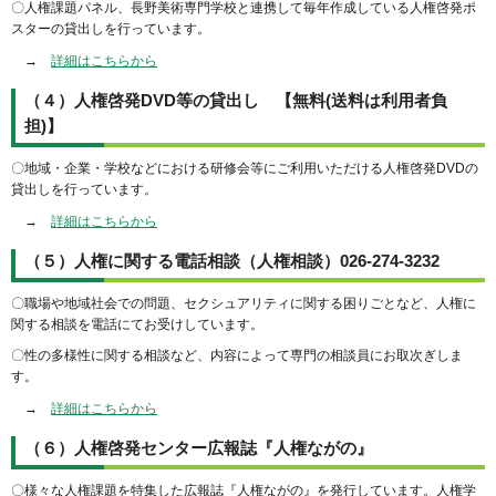
〇人権課題パネル、長野美術専門学校と連携して毎年作成している人権啓発ポ
スターの貸出しを行っています。
→
詳細はこちらから
（４）人権啓発DVD等の貸出し 【無料(送料は利用者負
担)】
〇地域・企業・学校などにおける研修会等にご利用いただける人権啓発DVDの
貸出しを行っています。
→
詳細はこちらから
（５）人権に関する電話相談（人権相談）
026-274-3232
〇職場や地域社会での問題、セクシュアリティに関する困りごとなど、人権に
関する相談を電話にてお受けしています。
〇性の多様性に関する相談など、内容によって専門の相談員にお取次ぎしま
す。
→
詳細はこちらから
（６）人権啓発センター広報誌『人権ながの』
〇様々な人権課題を特集した広報誌『人権ながの』を発行しています。人権学