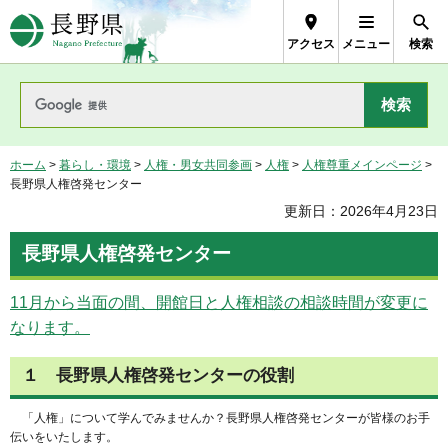
長野県Nagano Prefecture
アクセス
メニュー
検索
ホーム
>
暮らし・環境
>
人権・男女共同参画
>
人権
>
人権尊重メインページ
>
長野県人権啓発センター
更新日：2026年4月23日
長野県人権啓発センター
11月から当面の間、開館日と人権相談の相談時間が変更に
なります。
１ 長野県人権啓発センターの役割
「人権」について学んでみませんか？長野県人権啓発センターが皆様のお手
伝いをいたします。