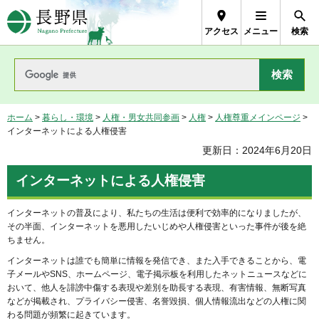
長野県Nagano Prefecture
アクセス
メニュー
検索
ホーム
>
暮らし・環境
>
人権・男女共同参画
>
人権
>
人権尊重メインページ
>
インターネットによる人権侵害
更新日：2024年6月20日
インターネットによる人権侵害
インターネットの普及により、私たちの生活は便利で効率的になりましたが、
その半面、インターネットを悪用したいじめや人権侵害といった事件が後を絶
ちません。
インターネットは誰でも簡単に情報を発信でき、また入手できることから、電
子メールやSNS、ホームページ、電子掲示板を利用したネットニュースなどに
おいて、他人を誹謗中傷する表現や差別を助長する表現、有害情報、無断写真
などが掲載され、プライバシー侵害、名誉毀損、個人情報流出などの人権に関
わる問題が頻繁に起きています。