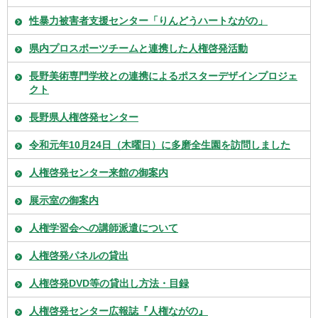
性暴力被害者支援センター「りんどうハートながの」
県内プロスポーツチームと連携した人権啓発活動
長野美術専門学校との連携によるポスターデザインプロジェ
クト
長野県人権啓発センター
令和元年10月24日（木曜日）に多磨全生園を訪問しました
人権啓発センター来館の御案内
展示室の御案内
人権学習会への講師派遣について
人権啓発パネルの貸出
人権啓発DVD等の貸出し方法・目録
人権啓発センター広報誌『人権ながの』