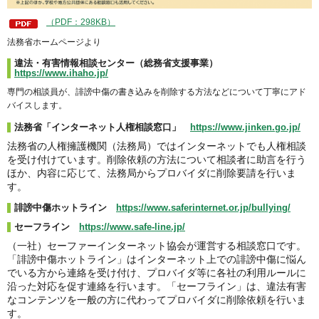
（PDF：298KB）
法務省ホームページより
違法・有害情報相談センター（総務省支援事業）
https://www.ihaho.jp/
専門の相談員が、誹謗中傷の書き込みを削除する方法などについて丁寧にアド
バイスします。
法務省「インターネット人権相談窓口」
https://www.jinken.go.jp/
法務省の人権擁護機関（法務局）ではインターネットでも人権相談
を受け付けています。削除依頼の方法について相談者に助言を行う
ほか、内容に応じて、法務局からプロバイダに削除要請を行いま
す。
誹謗中傷ホットライン
https://www.saferinternet.or.jp/bullying/
セーフライン
https://www.safe-line.jp/
（一社）セーファーインターネット協会が運営する相談窓口です。
「誹謗中傷ホットライン」はインターネット上での誹謗中傷に悩ん
でいる方から連絡を受け付け、プロバイダ等に各社の利用ルールに
沿った対応を促す連絡を行います。「セーフライン」は、違法有害
なコンテンツを一般の方に代わってプロバイダに削除依頼を行いま
す。