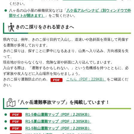
ください。
八ヶ岳の山小屋の稼働状況などは「
八ケ岳アルペンナビ（別ウィンドウで外
部サイトが開きます）
」をご覧ください。
きのこ採りをされる皆さまへ
県内では、例年、きのこ採り目的で入山し、道迷いや急斜面を滑落して死傷す
る遭難が多発しております。
きのこ採りは、探すことに夢中になるあまり、山奥へ入り込み、方向感覚を失
って、
現在地が分からなくなり、危険な崖や斜面に入り込んでしまいます。
入山する際は、「遭難するかもしれない。」という危機感を持つとともに、必
ず家族や友人などに入山場所を知らせましょう。
きのこ採り遭難防止のため、
こちら（PDF：229KB）
をご確認くだ
さい。
「八ヶ岳遭難事故マップ」を掲載しています！
R1-5春山遭難マップ（PDF：2,265KB）
R1-5夏山遭難マップ（PDF：2,305KB）
R1-5秋山遭難マップ（PDF：2,289KB）