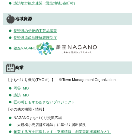
諏訪地方観光連盟（諏訪地域6市町村）
地域資源
長野県の伝統的工芸品産業
長野県原産地呼称管理制度
銀座NAGANO
商業
【まちづくり機関(TMO※）】 ※Town Management Organization
岡谷TMO
諏訪TMO
匠の町しもすわあきないプロジェクト
【その他の機関・情報】
NAGANOまちづくり交流広場
「大規模小売店舗立地法」に基づく届出状況
創業する方を応援します（支援情報、創業等応援減税など）