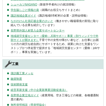
シューカツNAGANO
（新規学卒者向けの就活情報）
学生版しごと情報の泉
（就職のお役立ちサイトまとめ）
諏訪地域企業ガイド
（諏訪地域6市町村の企業・説明会情報）
ながのけん社員応援企業のさいと
（働きやすい職場環境の実現に取り
組んでいる企業を紹介しています）
長野県外国人材受入企業サポートセンター
地域就労支援センター（愛称：JOBサポ！）事業（別ウィンドウで外
部サイトが開きます）
子育て中の女性や障がい者など、お仕事にお困
りの方の就労を総合的にサポートするため、就業に向けた支援をワン
ストップかつ伴走型で提供する「地域就労支援センター（愛称：jobサ
ポ！）」事業を実施しています。
工業
諏訪圏工業メッセ
融資制度
技術開発支援
経営革新支援（中小企業新事業活動促進法）
長野県企業立地ガイド
（産業用地、空き工場などの検索、各種優遇制
度の案内）
無料発明相談（県発明協会）