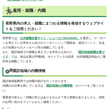
雇用・就職・内職
長野県内の求人・就職にまつわる情報を発信するウェブサイ
トをご活用ください！
長野県では、
公式就職支援サイト「シューカツNAGANO」
を運営し、U・Iター
ンを考えている学生さん向けのインターンシップ補助金、就活イベント、社会
人の先輩からのメッセージ等を掲載しています。
また、諏訪地域での就職を考えている学生さん向けに、「
諏訪地域就職企業ガ
イド
」では、地元企業のPR動画、ガイドブックの請求、合同就職説明会のご案
内等を掲載しています。
諏訪地域の内職情報
諏訪地域振興局では内職の紹介を行っております。
内職のお仕事を探している方は「
諏訪地域の内職情報
」のページをご覧くださ
い。
事業者の皆さん！内職の求人はありませんか？求人情報がありましたら、緑色
のお問い合わせフォームからご連絡ください。