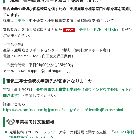
「地域 価格転嫁サポート窓口」を設置しました
県内企業の適切な価格転嫁を促すため、支援施策や相談窓口の紹介等を実施し
ています。
詳細は
コチラ
（中小企業・小規模事業者向け価格転嫁支援について）
支援制度、各種相談窓口をまとめた
チラシ（PDF：471KB）
をぜひ
ご活用ください。
（問合せ先）
産業・雇用総合サポートセンター 地域 価格転嫁サポート窓口
電話：0266-57-2922（商工観光課工業係）
※受付時間 平日9時00分から16時30分
メール：suwa-support@pref.nagano.lg.jp
電気工事士免状の申請先が変更となりました
電気工事士免状は、
長野県電気工事業工業組合（別ウィンドウで外部サイトが
開きます）
へ申請してください。
詳細はこちら
https://www.pref.nagano.lg.jp/mono/sangyo/shiken/denkikoji/shinse.html
事業者向け支援情報
先端技術（AI・IoT、テレワーク等）の利活用に関する支援→「
AI・IoT等利
活用促進プラットフォーム
」