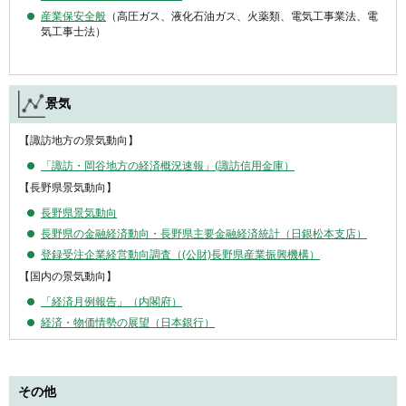
産業保安全般
（高圧ガス、液化石油ガス、火薬類、電気工事業法、電
気工事士法）
景気
【諏訪地方の景気動向】
「諏訪・岡谷地方の経済概況速報」(諏訪信用金庫）
【長野県景気動向】
長野県景気動向
長野県の金融経済動向・長野県主要金融経済統計（日銀松本支店）
登録受注企業経営動向調査（(公財)長野県産業振興機構）
【国内の景気動向】
「経済月例報告」（内閣府）
経済・物価情勢の展望（日本銀行）
その他