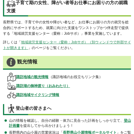
子育て期の女性、障がい者等お仕事にお困りの方の就職
支援
長野県では、子育て中の女性や障がい者など、お仕事にお困りの方の就労を総
合的にサポートするため、就業に向けた支援をワンストップかつ伴走型で提供
する「地域就労支援センター（愛称：Jobサポ）」事業を実施しています。
詳しくは「
地域就労支援センター（愛称：Jobサポ）（別ウィンドウで外部サイ
トが開きます）
」のページをご覧ください。
観光情報
諏訪地域の観光情報
（諏訪地域のお役立ちリンク集）
諏訪湖の御神渡り（おみわたり）
諏訪地域サイクリング情報
登山者の皆さまへ
山の情報を確認し、自分の経験・体力に見合った計画をしっかり立て、
登山
計画書
を提出してから出かけましょう！
長野県内の山小屋の営業状況は「
長野県山小屋情報ポータルサイト
」をご覧