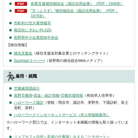
創業支援個別相談会（諏訪信用金庫）（PDF：194KB）
“万（よろず）”個別相談会（諏訪信用金庫）（PDF：
187KB）
市町村の空き家情報等
商店街にぎわいPLAZA
長野県中小企業団体中央会
【移住情報】
移住支援金
（移住支援金対象企業とのマッチングサイト）
SuuHaa(スーハー)
（長野県の移住総合Webメディア）
雇用・就職
労働雇用課紹介
長野労働局
-
賃金・統計情報
-
労働市場情報
（有効求人倍率等）
ハローワーク諏訪
（管轄：岡谷市、諏訪市、茅野市、下諏訪町、富士
見町、原村）
ハローワークインターネットサービス（求人情報検索等）
※ハローワーク窓口では、インターネット未掲載の情報も取り扱っていま
す。
ジョブカフェ信州～若者の仕事探しをまるごとサポート～