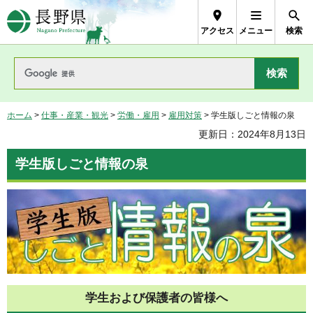
長野県Nagano Prefecture
アクセス
メニュー
検索
ホーム
>
仕事・産業・観光
>
労働・雇用
>
雇用対策
> 学生版しごと情報の泉
更新日：2024年8月13日
学生版しごと情報の泉
学生および保護者の皆様へ