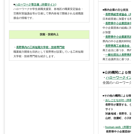
■
ハローワーク等主催（外部サイト)
ハローワークや学生就職支援室、各地区の職業安定協会・
■県内企業の主な状況
労務対策協議会等が主催して県内各地で開催される就職面
・
長野県経営者協会（外
接会の情報です。
日本経団連に加盟する県
・
長野県中小企業団体中
中小企業団体の組織に関す
が加盟
技能・技術向上
・
長野県中小企業家同友
県内の中小企業約600社
・
長野県商工会連合会（
・
長野県内の工科短期大学校・技術専門校
商工会法に基づき、県内
職業能力開発を目的として長野県が設置している工科短期
・
一般社団法人長野県商
大学校・技術専門校を紹介します。
商工会議所法に基づき、県
■公的機関による情
・
ハローワークイン
全国のハローワーク
■その他の機関による情報
・
おしごとながの（外部
長野市が運営する、なが
サイト
対象地域：長野市、須坂
山村、信濃町、小川村
・
human-web（外部サ
長野県中小企業団体中