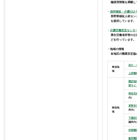
極採用情報を満載して
・
信州福祉・介護のひろ
長野県福祉人材センタ
を提供しています。
・
介護労働安定センター
厚生労働省所管の公益
どを行っています。
・地域の情報
各地区の職業安定協会
佐久・小
東信地
域
上田職業
諏訪地域
部サイト
岡谷労務
内）
茅野市労
南信地
所内）
域
下諏訪労
議所内）
伊那職業
飯田職業