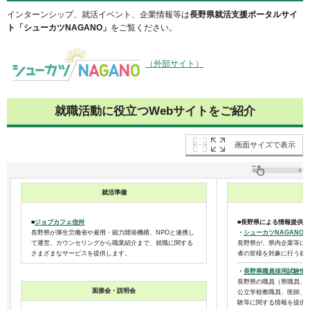
インターンシップ、就活イベント、企業情報等は
長野県就活支援ポータルサイ
ト「シューカツNAGANO」
をご覧ください。
（外部サイト）
就職活動に役立つWebサイトをご紹介
画面サイズで表示
就活準備
■
ジョブカフェ信州
■長野県による情報提供
長野県が厚生労働省や雇用・能力開発機構、NPOと連携し
・
シューカツNAGANO
て運営。カウンセリングから職業紹介まで、就職に関する
長野県が、県内企業等に
さまざまなサービスを提供します。
者の皆様を対象に行う就
・
長野県職員採用試験情
長野県の職員（県職員、
面接会・説明会
公立学校教職員、医師、
験等に関する情報を提供