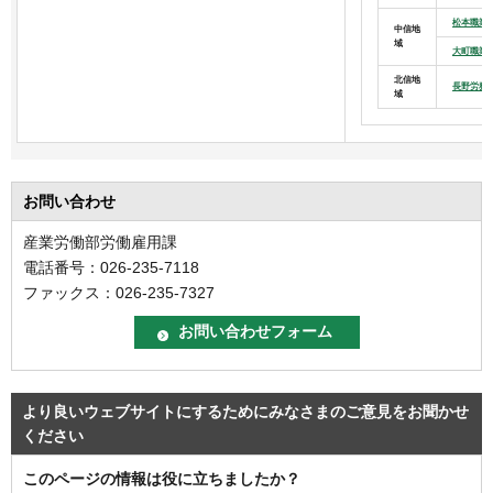
松本職業
中信地
域
大町職業
北信地
長野労務
域
お問い合わせ
産業労働部労働雇用課
電話番号：026-235-7118
ファックス：026-235-7327
より良いウェブサイトにするためにみなさまのご意見をお聞かせ
ください
このページの情報は役に立ちましたか？