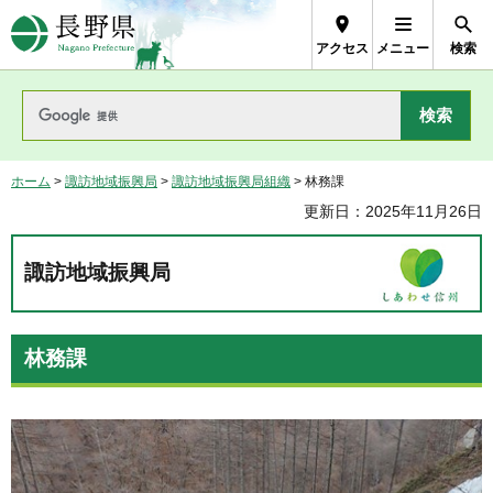
長野県Nagano Prefecture
アクセス
メニュー
検索
ホーム
>
諏訪地域振興局
>
諏訪地域振興局組織
> 林務課
更新日：2025年11月26日
諏訪地域振興局
林務課