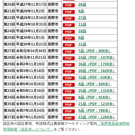
第20回
平成27年11月17日
長野市
26品
第21回
平成28年11月2日
長野市
8品
第22回
平成28年11月16日
長野市
27品
第23回
平成29年10月31日
長野市
11品
第24回
平成29年11月21日
長野市
28品
第25回
平成30年11月1日
長野市
8品
第26回
平成30年11月21日
長野市
31品
第27回
令和元年10月30日
長野市
7品（PDF：90KB）
第28回
令和元年11月21日
長野市
24品（PDF：147KB）
第29回
令和2年11月19日
長野市
36品（PDF：170KB）
第30回
令和3年11月18日
長野市
28品（PDF：182KB）
第31回
令和4年11月15日
長野市
32品（PDF：63KB）
第32回
令和5年10月26日
長野市
9品（PDF：92KB）
第33回
令和5年11月16日
長野市
25品（PDF：131KB）
第34回
令和6年10月24日
長野市
8品（PDF：91KB）
第35回
令和6年11月14日
長野市
21品（PDF：121KB）
第36回
令和7年10月24日
長野市
5品（PDF：78KB）
第37回
令和7年11月20日
長野市
23品（PDF：126KB）
認定米の認定要領、申請様式は農産物マーケティング室内
「長野県原産地呼称
管理制度『認定米』について」
をご覧ください。