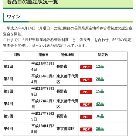
各品目の認定状況一覧
ワイン
平成
15年4月14日（月曜日）に第1回目の長野県原産地呼称管理制度の認定審
査会を開催。
これまでに「長野県原産地呼称管理制度」と「GI長野」を合わせ、56回の認定
審査会を開催し、延べ2,019品が認定されています。
回数
開催日
開催場所
認定数
平成15年4月1
第1回
長野市
12品
4日
平成16年3月2
東京都千代田
第2回
28品
4日
区
平成16年7月1
第3回
長野市
15品
9日
平成17年2月3
東京都千代田
第4回
42品
日
区
平成17年7月2
第5回
長野市
36品
5日
平成18年1月2
第6回
東京都港区
36品
5日