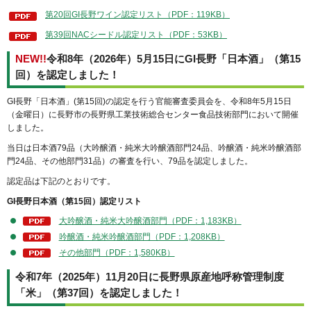
第20回GI長野ワイン認定リスト（PDF：119KB）
第39回NACシードル認定リスト（PDF：53KB）
NEW!!
令和8年（2026年）5月15日にGI長野「日本酒」（第15
回）を認定しました！
GI長野「日本酒」(第15回)の認定を行う官能審査委員会を、令和8年5月15日
（金曜日）に長野市の長野県工業技術総合センター食品技術部門において開催
しました。
当日は日本酒79品（大吟醸酒・純米大吟醸酒部門24品、吟醸酒・純米吟醸酒部
門24品、その他部門31品）の審査を行い、79品を認定しました。
認定品は下記のとおりです。
GI長野日本酒（第15回）認定リスト
大吟醸酒・純米大吟醸酒部門（PDF：1,183KB）
吟醸酒・純米吟醸酒部門（PDF：1,208KB）
その他部門（PDF：1,580KB）
令和7年（2025年）11月20日に長野県原産地呼称管理制度
「米」（第37回）を認定しました！