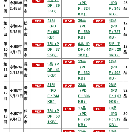
令和6年
（PD
（PD
25
8
野
DF：39
2月5日
F：324
F：345
品
回
市
3KB）
KB）
KB）
42品
36品
43品
第
松
12
令和6年
（PD
（PD
（PD
9
本
1
5月8日
F：603
F：589
F：727
回
市
品
KB）
KB）
KB）
第
長
7品（P
6品（P
5品（P
令和6年
18
10
野
DF：37
DF：44
DF：28
9月3日
品
回
市
9KB）
1KB）
8KB）
13品
13品
第
長
5品（P
令和7年
（PD
（PD
31
11
野
DF：41
2月12日
F：332
F：498
品
回
市
5KB）
KB）
KB）
31品
23品
28品
第
長
令和7年
（PD
（PD
（PD
82
12
野
5月27日
F：744
F：806
F：1,07
品
回
市
KB）
KB）
9KB）
13品
10品
第
佐
7品（P
令和7年
（PD
（PD
30
13
久
DF：53
9月4日
F：768
F：519
品
回
市
1KB）
KB）
KB）
11品
13品