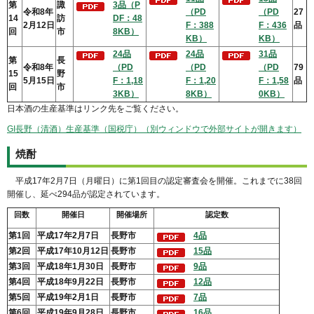
第
諏
3品（P
令和8年
（PD
（PD
27
14
訪
DF：48
2月12日
F：388
F：436
品
回
市
8KB）
KB）
KB）
24品
24品
31品
第
長
令和8年
（PD
（PD
（PD
79
15
野
5月15日
F：1,18
F：1,20
F：1,58
品
回
市
3KB）
8KB）
0KB）
日本酒の生産基準はリンク先をご覧ください。
GI長野（清酒）生産基準（国税庁）（別ウィンドウで外部サイトが開きます）
焼酎
平成
17年2月7日（月曜日）に第1回目の認定審査会を開催。これまでに38回
開催し、延べ294品が認定されています。
回数
開催日
開催場所
認定数
第1回
平成17年2月7日
長野市
4品
第2回
平成17年10月12日
長野市
15品
第3回
平成18年1月30日
長野市
9品
第4回
平成18年9月22日
長野市
12品
第5回
平成19年2月1日
長野市
7品
第6回
平成19年9月28日
長野市
16品