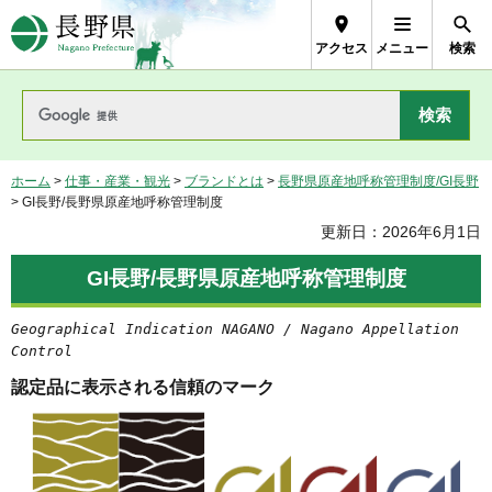
長野県Nagano Prefecture
アクセス
メニュー
検索
ホーム
>
仕事・産業・観光
>
ブランドとは
>
長野県原産地呼称管理制度/GI長野
> GI長野/長野県原産地呼称管理制度
更新日：2026年6月1日
GI長野/長野県原産地呼称管理制度
Geographical Indication NAGANO / Nagano Appellation
Control
認定品に表示される信頼のマーク