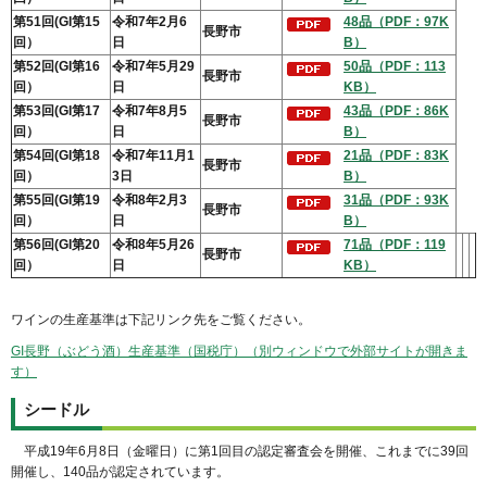
第51回(GI第15
令和7年2月6
48品（PDF：97K
長野市
回）
日
B）
第52回(GI第16
令和7年5月29
50品（PDF：113
長野市
回）
日
KB）
第53回(GI第17
令和7年8月5
43品（PDF：86K
長野市
回）
日
B）
第54回(GI第18
令和7年11月1
21品（PDF：83K
長野市
回）
3日
B）
第55回(GI第19
令和8年2月3
31品（PDF：93K
長野市
回）
日
B）
第56回(GI第20
令和8年5月26
71品（PDF：119
長野市
回）
日
KB）
ワインの生産基準は下記リンク先をご覧ください。
GI長野（ぶどう酒）生産基準（国税庁）（別ウィンドウで外部サイトが開きま
す）
シードル
平成
19年6月8日（金曜日）に第1回目の認定審査会を開催、これまでに39回
開催し、140品が認定されています。