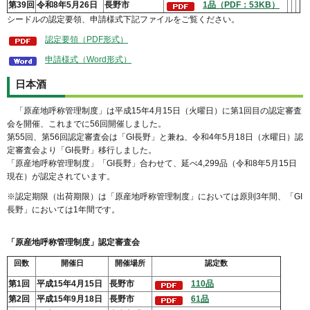
第39回
令和8年5月26日
長野市
1品（PDF：53KB）
シードルの認定要領、申請様式下記ファイルをご覧ください。
認定要領（PDF形式）
申請様式（Word形式）
日本酒
「原産地呼称管理制度」は平成
15年4月15日（火曜日）に第1回目の認定審査
会を開催、これまでに56回開催しました。
第55回、第56回認定審査会は「GI長野」と兼ね、令和4年5月18日（水曜日）認
定審査会より「GI長野」移行しました。
「原産地呼称管理制度」「GI長野」合わせて、延べ4,299品（令和8年5月15日
現在）が認定されています。
※認定期限（出荷期限）は「原産地呼称管理制度」においては原則3年間、「GI
長野」においては1年間です。
「原産地呼称管理制度」認定審査会
回数
開催日
開催場所
認定数
第1回
平成15年4月15日
長野市
110品
第2回
平成15年9月18日
長野市
61品