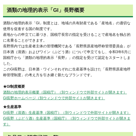
酒類の地理的表示「GI」長野概要
酒類の地理的表示「GI」制度とは、地域の共有財産である「産地名」の適切な
使用を促進する国の制度です。
産地からの申立てに基づき、国税庁長官の指定を受けることで産地名を独占的
に名乗ることができます。
長野県内では生産者主体の管理機関である「長野県原産地呼称管理委員会」が
日本酒（清酒）およびワイン（ぶどう酒）について申立てをし、令和3年6月に
国税庁から「酒類の地理的表示『長野』」の指定を受けて認定をスタートしま
した。
このGI長野は、日本酒・ワインそれぞれに生産基準を設けた「長野県原産地呼
称管理制度」の考え方を引き継ぐ新たなブランドです。
★GI制度概要
酒類の地理的表示概要（国税庁）（別ウィンドウで外部サイトが開きます）
GI長野ホームページ（別ウィンドウで外部サイトが開きます）
★生産基準
GI長野（清酒）生産基準（国税庁）（別ウィンドウで外部サイトが開きます）
GI長野（ぶどう酒）生産基準（国税庁）（別ウィンドウで外部サイトが開きま
す）