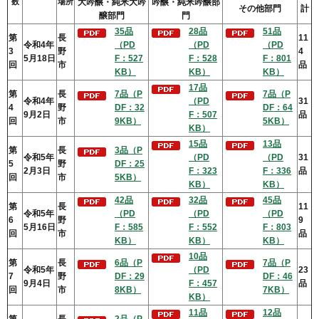
数
場所
大吟醸・純米大吟
吟醸・純米吟醸部
その他部門
計
醸部門
門
35品
28品
51品
第
長
11
令和4年
（PD
（PD
（PD
3
野
4
5月18日
F：527
F：528
F：801
回
市
品
KB）
KB）
KB）
17品
第
長
7品（P
7品（P
令和4年
（PD
31
4
野
DF：32
DF：64
9月2日
F：507
品
回
市
9KB）
5KB）
KB）
15品
13品
第
長
3品（P
令和5年
（PD
（PD
31
5
野
DF：25
2月3日
F：323
F：336
品
回
市
5KB）
KB）
KB）
42品
32品
45品
第
長
11
令和5年
（PD
（PD
（PD
6
野
9
5月16日
F：585
F：552
F：803
回
市
品
KB）
KB）
KB）
10品
第
長
6品（P
7品（P
令和5年
（PD
23
7
野
DF：29
DF：46
9月4日
F：457
品
回
市
8KB）
7KB）
KB）
11品
12品
第
長
2品（P