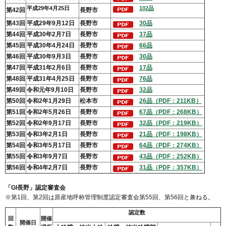
平成29年4月25日
102品
第42回
長野市
第43回
平成29年9月12日
長野市
30品
第44回
平成30年2月7日
長野市
37品
第45回
平成30年4月24日
長野市
66品
第46回
平成30年9月3日
長野市
30品
第47回
平成31年2月6日
長野市
17品
第48回
平成31年4月25日
長野市
76品
第49回
令和元年9月10日
長野市
32品
第50回
令和2年1月29日
松本市
26品（PDF：211KB）
第51回
令和2年5月26日
長野市
67品（PDF：268KB）
第52回
令和2年9月17日
長野市
32品（PDF：219KB）
第53回
令和3年2月1日
長野市
21品（PDF：198KB）
第54回
令和3年5月17日
長野市
64品（PDF：274KB）
第55回
令和3年9月7日
長野市
43品（PDF：252KB）
第56回
令和4年2月7日
長野市
31品（PDF：357KB）
「GI長野」認定審査会
※第1回、第2回は原産地呼称管理制度認定審査会第55回、第56回と兼ねる。
認定数
回
開催
開催日