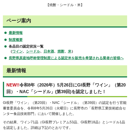
【焼酎・シードル・米】
ページ案内
最新情報
制度概要
各品目の認定状況一覧
（
ワイン
、
シードル
、
日本酒
、
焼酎
、
米
）
長野県原産地呼称管理制度による認定米を販売を希望される業者の皆様へ
最新情報
NEW!!
令和8年（2026年）5月26日にGI長野「ワイン」（第20
回）・NAC「シードル」(第39回)を認定しました！
GI長野「ワイン」（第20回）・NAC「シードル」（第39回）の認定を行う官能
審査委員会を、令和8年5月26日（火曜日）に長野市の「長野県工業技術総合セ
ンター食品技術部門」において開催しました。
その結果、ワイン71品（GI長野プレミアム53品、GI長野18品）とシードル1品
を認定しました。詳細は下記のとおりです。