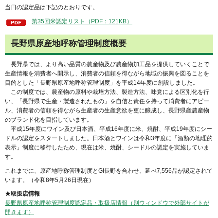
当日の認定品は下記のとおりです。
第35回米認定リスト（PDF：121KB）
長野県原産地呼称管理制度概要
長野
県では、より高い品質の農産物及び農産物加工品を提供していくことで
生産情報を消費者へ開示し、消費者の信頼を得ながら地域の振興を図ることを
目的とした「長野県原産地呼称管理制度」を平成14年度に創設しました。
こ
の制度では、農産物の原料や栽培方法、製造方法、味覚による区別化を行
い、「長野県で生産・製造されたもの」を自信と責任を持って消費者にアピー
ル、消費者の信頼を得ながら生産者の生産意欲を更に醸成し、長野県産農産物
のブランド化を目指しています。
平成
15年度にワイン及び日本酒、平成16年度に米、焼酎、平成19年度にシー
ドルの認定をスタートしました。日本酒とワインは令和3年度に「酒類の地理的
表示」制度に移行したため、現在は米、焼酎、シードルの認定を実施していま
す。
これまでに、原産地呼称管理制度とGI長野を合わせ、延べ7,556品が認定されて
います。（令和8年5月26日現在）
★取扱店情報
長野県原産地呼称管理制度認定品・取扱店情報（別ウィンドウで外部サイトが
開きます）