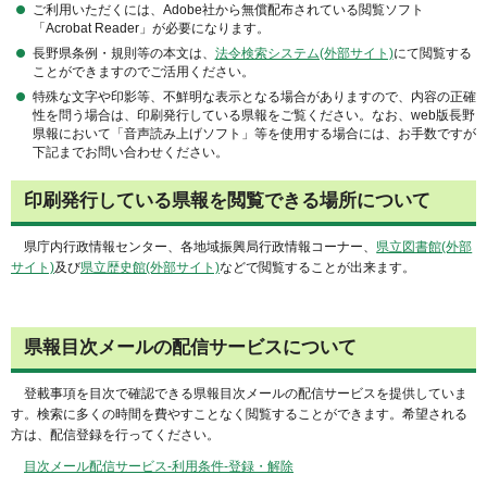
ご利用いただくには、Adobe社から無償配布されている閲覧ソフト
「Acrobat Reader」が必要になります。
長野県条例・規則等の本文は、
法令検索システム(外部サイト)
にて閲覧する
ことができますのでご活用ください。
特殊な文字や印影等、不鮮明な表示となる場合がありますので、内容の正確
性を問う場合は、印刷発行している県報をご覧ください。なお、web版長野
県報において「音声読み上げソフト」等を使用する場合には、お手数ですが
下記までお問い合わせください。
印刷発行している県報を閲覧できる場所について
県
庁内行政情報センター、各地域振興局行政情報コーナー、
県立図書館(外部
サイト)
及び
県立歴史館(外部サイト)
などで閲覧することが出来ます。
県報目次メールの配信サービスについて
登
載事項を目次で確認できる県報目次メールの配信サービスを提供していま
す。検索に多くの時間を費やすことなく閲覧することができます。希望される
方は、配信登録を行ってください。
目次メール配信サービス-利用条件-登録・解除