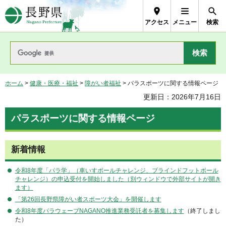
長野県Nagano Prefecture
アクセス
メニュー
検索
ホーム
>
健康・医療・福祉
>
障がい者福祉
> パラスポーツに関する情報ページ
更新日：2026年7月16日
パラスポーツに関する情報ページ
新着情報
令和8年度「パラ学」（車いすボールチャレンジ、ブラインドフットボール
チャレンジ）の申込受付を開始しました（別ウィンドウで外部サイトが開き
ます）
「第26回長野県障がい者スポーツ大会」を開催します
令和8年度パラウェーブNAGANO推進業務受託者を募集します
（終了しまし
た）