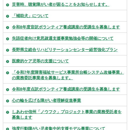
災害時、聴覚障がい者が困ることをお知らせします。
「補助犬」について
令和8年度音訳ボランティア養成講座の受講生を募集します
失語症者向け意思疎通支援事業勉強会等の開催について
長野県立総合リハビリテーションセンター経営強化プラン
医療的ケア児等の支援について
「令和7年度障害福祉サービス事業所台帳システム改修事業」
の業務委託事業者を募集します。
令和8年度点訳ボランティア養成講座の受講生を募集します
心の輪を広げる障がい者理解促進事業
しあわせ信州「ノウフク」プロジェクト事業の業務受託者を
募集します
強度行動障がい児者集中的支援モデル事業について