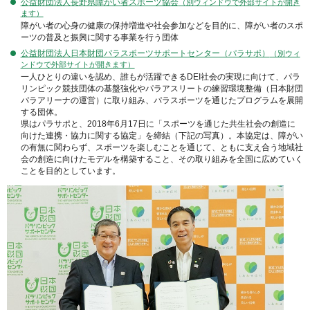
公益財団法人長野県障がい者スポーツ協会
（別ウィンドウで外部サイトが開き
ます）
障がい者の心身の健康の保持増進や社会参加などを目的に、障がい者のスポ
ーツの普及と振興に関する事業を行う団体
公益財団法人日本財団パラスポーツサポートセンター（パラサポ）
（別ウィ
ンドウで外部サイトが開きます）
一人ひとりの違いを認め、誰もが活躍できるDEI社会の実現に向けて、パラ
リンピック競技団体の基盤強化やパラアスリートの練習環境整備（日本財団
パラアリーナの運営）に取り組み、パラスポーツを通じたプログラムを展開
する団体。
県はパラサポと、2018年6月17日に「スポーツを通じた共生社会の創造に
向けた連携・協力に関する協定」を締結（下記の写真）。本協定は、障がい
の有無に関わらず、スポーツを楽しむことを通じて、ともに支え合う地域社
会の創造に向けたモデルを構築すること、その取り組みを全国に広めていく
ことを目的としています。