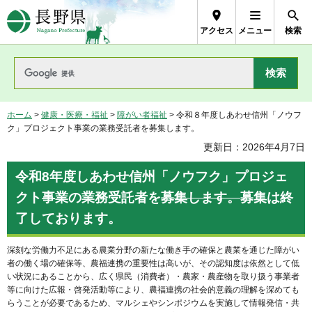
長野県Nagano Prefecture
アクセス
メニュー
検索
ホーム
>
健康・医療・福祉
>
障がい者福祉
> 令和８年度しあわせ信州「ノウフ
ク」プロジェクト事業の業務受託者を募集します。
更新日：2026年4月7日
令和8年度しあわせ信州「ノウフク」プロジェ
クト事業の業務受託者を
募集します。
募集は終
了しております。
深刻な労働力不足にある農業分野の新たな働き手の確保と農業を通じた障がい
者の働く場の確保等、農福連携の重要性は高いが、その認知度は依然として低
い状況にあることから、広く県民（消費者）・農家・農産物を取り扱う事業者
等に向けた広報・啓発活動等により、農福連携の社会的意義の理解を深めても
らうことが必要であるため、マルシェやシンポジウムを実施して情報発信・共