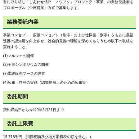
有に取り組む「しあわせ信州「ノウフク」プロジェクト事業」の業務受託者を
プロポーザル（企画提案）方式で募集します。
業務委託内容
事業コンセプト、広報コンセプト（別添）および仕様書（別添）をもとに農福
連携の認知度を向上させ、社会的意義の理解を深めてもらうため以下の取組を
実施すること。
(1)マルシェの開催
(2)全国シンポジウムの開催
(3)常設販売ブースの設置
(4)広報・啓発の実施（認知度向上のための広報等）
委託期間
契約締結日から令和9年3月31日まで
委託上限費
15,718千円（消費税額及び地方消費税の額を含む。）