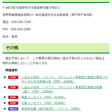
〒380-8570長野市大字南長野字幅下692-2
長野県健康福祉部障がい者支援課共生社会推進係（県庁本庁舎4階）
電話：026-235-7105
FAX：026-234-2369
担当：春原
その他
歳出予算において、この事業の委託契約に係る予算が計上されない場合は、
契約を締結しないことがあります。
関連資料
しあわせ信州「ノウフク」プロジェクト事業委託業務公募型プロ
ポーザル方式実施公告（PDF：318KB）
しあわせ信州「ノウフク」プロジェクト事業委託業務仕様書
（案）（PDF：230KB）
事業コンセプト（PDF：414KB）
広報コンセプト（PDF：653KB）
参加申込書（様式第3号）（ワード：78KB）