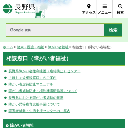
長野県Nagano Prefecture
アクセス
メニュー
検索
ホーム
>
健康・医療・福祉
>
障がい者福祉
> 相談窓口（障がい者福祉）
相談窓口（障がい者福祉）
長野県障がい者権利擁護（虐待防止）センター
「ほじょ犬相談窓口」のご案内
障がい者虐待防止マニュアル
障がい者虐待防止・権利擁護研修等について
長野県における障がい者虐待の状況
障がい児等療育支援事業について
障害者就業・生活支援センターのご案内
障がい者福祉