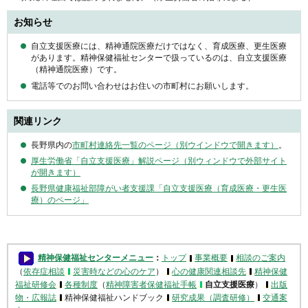
お知らせ
自立支援医療には、精神通院医療だけではなく、育成医療、更生医療
があります。精神保健福祉センターで扱っているのは、自立支援医療
（精神通院医療）です。
電話等でのお問い合わせはお住いの市町村にお願いします。
関連リンク
長野県内の
市町村連絡先一覧のページ（別ウインドウで開きます）
。
厚生労働省「自立支援医療」解説ページ（別ウィンドウで外部サイト
が開きます）
長野県健康福祉部障がい者支援課「自立支援医療（育成医療・更生医
療）のページ」
精神保健福祉センターメニュー
：
トップ
事業概要
相談のご案内
（
依存症相談
災害時などの心のケア
）
心の健康関連相談先
精神保健
福祉研修会
各種制度
（
精神障害者保健福祉手帳
自立支援医療
）
出版
物・広報誌
精神保健福祉ハンドブック
研究成果（調査研修）
交通案