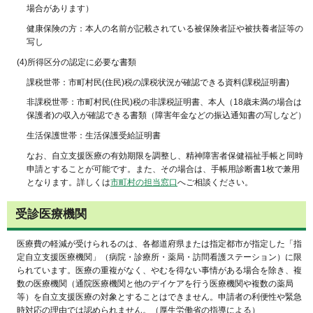
場合があります）
健康保険の方：本人の名前が記載されている被保険者証や被扶養者証等の
写し
(4)所得区分の認定に必要な書類
課税世帯：市町村民(住民)税の課税状況が確認できる資料(課税証明書)
非課税世帯：市町村民(住民)税の非課税証明書、本人（18歳未満の場合は
保護者)の収入が確認できる書類（障害年金などの振込通知書の写しなど）
生活保護世帯：生活保護受給証明書
なお、自立支援医療の有効期限を調整し、精神障害者保健福祉手帳と同時
申請とすることが可能です。また、その場合は、手帳用診断書1枚で兼用
となります。詳しくは
市町村の担当窓口
へご相談ください。
受診医療機関
医療費の軽減が受けられるのは、各都道府県または指定都市が指定した「指
定自立支援医療機関」（病院・診療所・薬局・訪問看護ステーション）に限
られています。医療の重複がなく、やむを得ない事情がある場合を除き、複
数の医療機関（通院医療機関と他のデイケアを行う医療機関や複数の薬局
等）を自立支援医療の対象とすることはできません。申請者の利便性や緊急
時対応の理由では認められません。（厚生労働省の指導による）