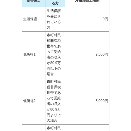
所得区分
月額負担上限額
る方
生活保護
を受給さ
生活保護
0円
れている
方
市町村民
税非課税
世帯であ
って受給
低所得1
2,500円
者の収入
が80.9万
円以下の
場合
市町村民
税非課税
世帯であ
って受給
低所得2
5,000円
者の収入
が80.9万
円より上
の場合
市町村民