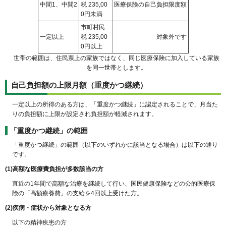
中間1、中間2
税 235,00
医療保険の自己負担限度額
0円未満
市町村民
一定以上
税 235,00
対象外です
0円以上
世帯の範囲は、住民票上の家族ではなく、同じ医療保険に加入している家族
を同一世帯とします。
自己負担額の上限月額（重度かつ継続）
一定以上の所得のある方は、「重度かつ継続」に認定されることで、月当た
りの負担額に上限が設定され負担額が軽減されます。
「重度かつ継続」の範囲
「重度かつ継続」の範囲（以下のいずれかに該当となる場合）は以下の通り
です。
(1)高額な医療費負担が多数該当の方
直近の1年間で高額な治療を継続して行い、国民健康保険などの公的医療保
険の「高額療養費」の支給を4回以上受けた方。
(2)疾病・症状から対象となる方
以下の精神疾患の方