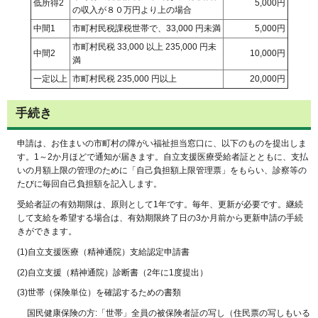
低所得2
5,000円
の収入が８０万円より上の場合
中間1
市町村民税課税世帯で、33,000 円未満
5,000円
市町村民税 33,000 以上 235,000 円未
中間2
10,000円
満
一定以上
市町村民税 235,000 円以上
20,000円
手続き
申請は、お住まいの市町村の障がい福祉担当窓口に、以下のものを提出しま
す。1～2か月ほどで通知が届きます。自立支援医療受給者証とともに、支払
いの月額上限の管理のために「自己負担額上限管理票」をもらい、診察等の
たびに毎回自己負担額を記入します。
受給者証の有効期限は、原則として1年です。毎年、更新が必要です。継続
して支給を希望する場合は、有効期限終了日の3か月前から更新申請の手続
きができます。
(1)自立支援医療（精神通院）支給認定申請書
(2)自立支援（精神通院）診断書（2年に1度提出）
(3)世帯（保険単位）を確認するための書類
国民健康保険の方:「世帯」全員の被保険者証の写し（住民票の写しもいる