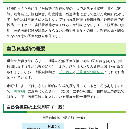
精神疾患のために生じた病態（精神疾患の症状であるそう状態、抑うつ状
態、幻覚妄想、情動障害、行動障害、残遺障害によって生じた病態）に対し
て、病院又は診療所に入院しないで行われる医療（外来診療、外来診療での
投薬、デイケア、訪問看護等が含まれる）が対象となります。入院医療の費
用、公的医療保険が対象とならない治療や投薬などの費用、精神疾患と関係
のない疾患の医療費は対象外です。
自己負担額の概要
世帯の所得水準に応じて、通常の公的医療保険で3割の医療費を負担を1割に
軽減します（生活保護を除く）。また、ひと月あたりの負担上限月額が設定
されます。なお、上限負担額は、
「一般」
と
「重度かつ継続」
でそれぞれ定
められています。
市町村によっては、さらに独自の助成制度を行っているところもありますの
で
市町村窓口
にお尋ねください。（なお、世帯の範囲は、住民票上の家族で
はなく、同じ医療保険に加入している家族を同一世帯です。）
自己負担額の上限月額（一般）
自己負担額の上限月額（一般）
対象とな