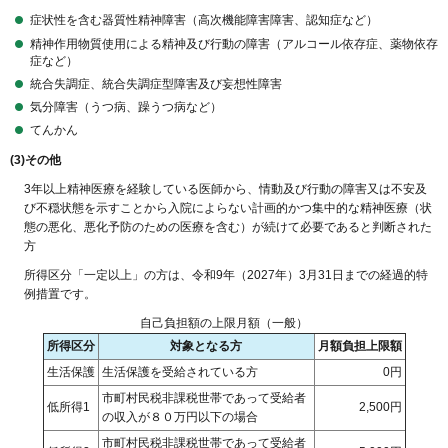
症状性を含む器質性精神障害（高次機能障害障害、認知症など）
精神作用物質使用による精神及び行動の障害（アルコール依存症、薬物依存
症など）
統合失調症、統合失調症型障害及び妄想性障害
気分障害（うつ病、躁うつ病など）
てんかん
(3)その他
3年以上精神医療を経験している医師から、情動及び行動の障害又は不安及
び不穏状態を示すことから入院によらない計画的かつ集中的な精神医療（状
態の悪化、悪化予防のための医療を含む）が続けて必要であると判断された
方
所得区分「一定以上」の方は、令和9年（2027年）3月31日までの経過的特
例措置です。
自己負担額の上限月額（一般）
所得区分
対象となる方
月額負担上限額
生活保護
生活保護を受給されている方
0円
市町村民税非課税世帯であって受給者
低所得1
2,500円
の収入が８０万円以下の場合
市町村民税非課税世帯であって受給者