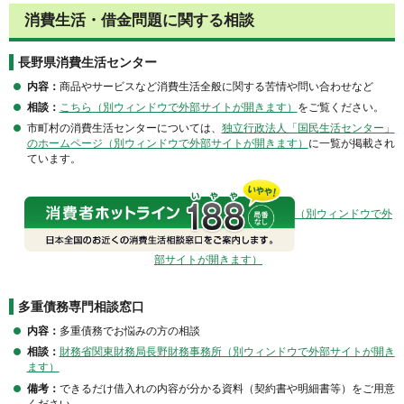
消費生活・借金問題に関する相談
長野県消費生活センター
内容：
商品やサービスなど消費生活全般に関する苦情や問い合わせなど
相談：
こちら（別ウィンドウで外部サイトが開きます）
をご覧ください。
市町村の消費生活センターについては、
独立行政法人「国民生活センター」
のホームページ（別ウィンドウで外部サイトが開きます）
に一覧が掲載され
ています。
（別ウィンドウで外
部サイトが開きます）
多重債務専門相談窓口
内容：
多重債務でお悩みの方の相談
相談：
財務省関東財務局長野財務事務所（別ウィンドウで外部サイトが開き
ます）
備考：
できるだけ借入れの内容が分かる資料（契約書や明細書等）をご用意
ください。