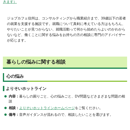
きます）
ジョブカフェ信州は、コンサルティングから職業紹介まで、39歳以下の若者
の就業を支援する施設です。就職について真剣に考えている方はもちろん、
やりたいことが見つからない、就職活動って何から始めたらよいのかわから
ないなど、働くことに関する悩みをお持ちの方の相談に専門のアドバイザー
が応じます。
暮らしの悩みに関する相談
心の悩み
よりそいホットライン
内容：
暮らしの困りごと、心の悩みごと、DV問題などさまざまな問題の相
談
相談：
よりそいホットラインホームページ
をご覧ください。
備考：
音声ガイダンスが流れるので、相談したいことを選びます。