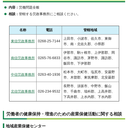
内容：
労働問題全般
相談：
管轄する労政事務所にご相談ください。
名称
電話
管轄地域
上田市、小諸市、佐久市、東御
東信労政事務所
0268-25-7144
市、南・北佐久郡、小県郡
伊那市、駒ヶ根市、上伊那郡、岡
南信労政事務所
0265-76-6833
谷市、諏訪市、茅野市、諏訪郡、
飯田市、下伊那郡
松本市、大町市、塩尻市、安曇野
中信労政事務所
0263-40-1936
市、木曽郡、東筑摩郡、北安曇郡
長野市、須坂市、中野市、飯山
北信労政事務所
026-234-9532
市、千曲市、埴科郡、上高井郡、
下高井郡、上水内郡、下水内郡
労働者の健康保持・増進のための産業保健活動に関する相談
地域産業保健センター