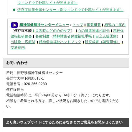
ウィンドウで外部サイトが開きます）
依存症対策全国センター（別ウィンドウで外部サイトが開きます）
精神保健福祉センターメニュー
：
トップ
事業概要
相談のご案内
（
依存症相談
災害時などの心のケア
）
心の健康関連相談先
精神保
健福祉研修会
各種制度
（
精神障害者保健福祉手帳
自立支援医療
）
出版物・広報誌
精神保健福祉ハンドブック
研究成果（調査研修）
交通案内
お問い合わせ
所属：長野県精神保健福祉センター
長野市大字下駒沢618-1
電話番号：026-266-0280
依存症担当
電話相談時間は、平日9時00分から16時30分（終了）になります。
相談をご希望される方は、詳しい状況をお聞きしたいのでお電話くださ
い。
より良いウェブサイトにするためにみなさまのご意見をお聞かせください