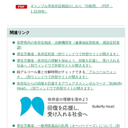
ギャンブル等依存症相談のしおり「印刷用」（PDF：
1,323KB）
関連リンク
長野県内の依存症相談・治療機関等（健康福祉部疾病・感染症対策
課)
厚生労働省：依存症対策（別ウィンドウで外部サイトが開きます）
厚生労働省：依存症の理解を深めよう。回復を応援し、受け入れる
社会へ（別ウィンドウで外部サイトが開きます）
純アルコール量と分解時間がチェックできる
「アルコールウォッ
チ」（別ウィンドウで外部サイトが開きます）
依存症からの回復を応援するアウェアネスシンボルマーク「Butterfly
Heart」（別ウィンドウで外部サイトが開きます）
Butterfly Heart
厚生労働省：一般用医薬品の乱用（オーバードーズ）について（別