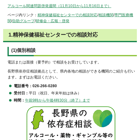
アルコール関連問題啓発週間（11月10日から11月16日まで）
ページ内リンク：
精神保健福祉センターでの相談対応
/
相談機関
/
専門医療機
関
/
自助グループ
/
研修会・広報・啓発
1.精神保健福祉センターでの相談対応
(1)個別相談
電話または面接（要予約）で相談をお受けしています。
長野県依存症相談拠点として、県内各地の相談ができる機関のご紹介も行い
ます。まずはお電話ください。
電話番号：026-266-0280
受付日：
平日（祝日、年末年始は休み）
時間：
午前9時から午後4時30分（終了）まで