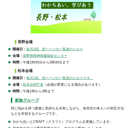
長野会場
開催日：
毎月2回、別ページの一覧表のとおり
会場：
長野県精神保健福祉センター
時間：
午後1時30分から3時30分まで
松本会場
開催日：
毎月1回、別ページの一覧表のとおりです。
会場：
松本合同庁舎
（会場が変更になる場合があります）
時間：
午後1時から3時まで
家族グループ
同じ悩みを持つ家族と気持ちを共有しながら、依存症の本人への対応方法
などを学習するグループです。
分かち合いとCRAFT（クラフト）プログラムを実施しています。