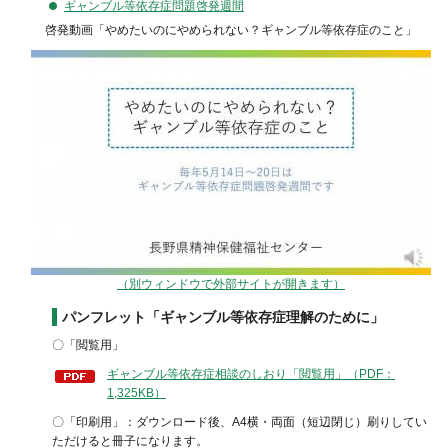
ギャンブル等依存症問題啓発週間
啓発動画「やめたいのにやめられない？ギャンブル等依存症のこと」
（別ウィンドウで外部サイトが開きます）
パンフレット「ギャンブル等依存症理解のために」
〇「閲覧用」
ギャンブル等依存症相談のしおり「閲覧用」（PDF：
1,325KB）
〇「印刷用」：ダウンロード後、A4横・両面（短辺閉じ）刷りしてい
ただけると冊子になります。