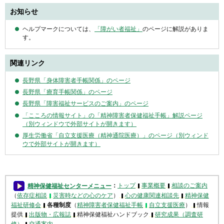
お知らせ
ヘルプマークについては、
「障がい者福祉」
のページに解説がありま
す。
関連リンク
長野県「身体障害者手帳関係」のページ
長野県「療育手帳関係」のページ
長野県「障害福祉サービスのご案内」のページ
「こころの情報サイト」の「精神障害者保健福祉手帳」解説ページ
（別ウィンドウで外部サイトが開きます）
厚生労働省「自立支援医療（精神通院医療）」のページ（別ウィンド
ウで外部サイトが開きます）
精神保健福祉センターメニュー
：
トップ
事業概要
相談のご案内
（
依存症相談
災害時などの心のケア
）
心の健康関連相談先
精神保健
福祉研修会
各種制度
（
精神障害者保健福祉手帳
自立支援医療
）
情報
提供
出版物・広報誌
精神保健福祉ハンドブック
研究成果（調査研