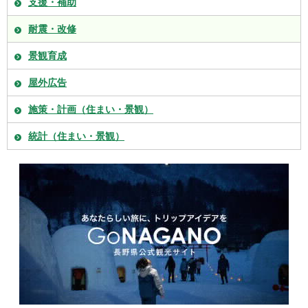
支援・補助
耐震・改修
景観育成
屋外広告
施策・計画（住まい・景観）
統計（住まい・景観）