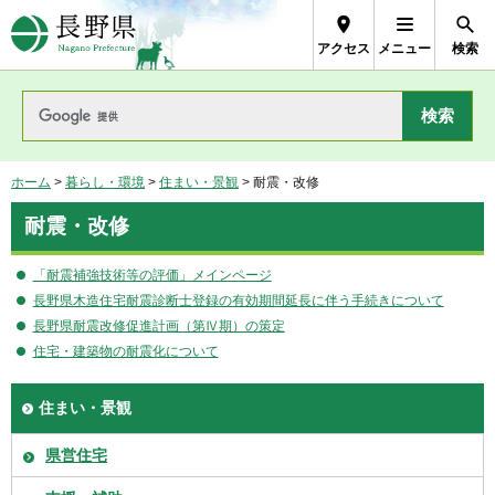
長野県Nagano Prefecture
アクセス
メニュー
検索
ホーム
>
暮らし・環境
>
住まい・景観
> 耐震・改修
耐震・改修
「耐震補強技術等の評価」メインページ
長野県木造住宅耐震診断士登録の有効期間延長に伴う手続きについて
長野県耐震改修促進計画（第Ⅳ期）の策定
住宅・建築物の耐震化について
住まい・景観
県営住宅