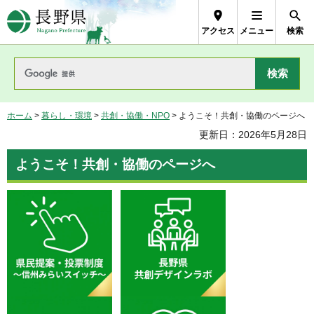
長野県Nagano Prefecture
アクセス
メニュー
検索
ホーム
>
暮らし・環境
>
共創・協働・NPO
> ようこそ！共創・協働のページへ
更新日：2026年5月28日
ようこそ！共創・協働のページへ