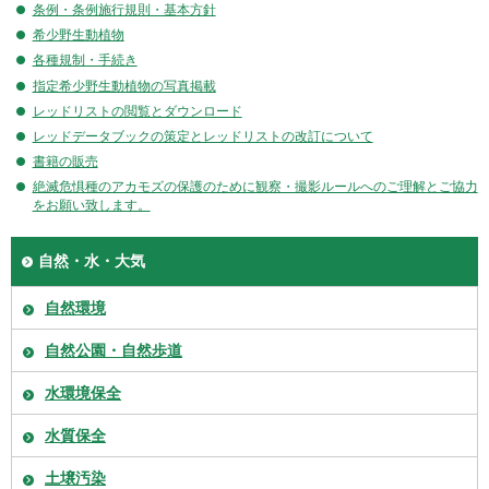
条例・条例施行規則・基本方針
希少野生動植物
各種規制・手続き
指定希少野生動植物の写真掲載
レッドリストの閲覧とダウンロード
レッドデータブックの策定とレッドリストの改訂について
書籍の販売
絶滅危惧種のアカモズの保護のために観察・撮影ルールへのご理解とご協力
をお願い致します。
自然・水・大気
自然環境
自然公園・自然歩道
水環境保全
水質保全
土壌汚染