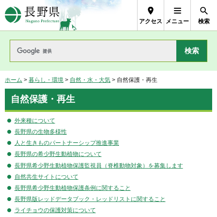
長野県Nagano Prefecture
アクセス
メニュー
検索
ホーム
>
暮らし・環境
>
自然・水・大気
> 自然保護・再生
自然保護・再生
外来種について
長野県の生物多様性
人と生きものパートナーシップ推進事業
長野県の希少野生動植物について
長野県希少野生動植物保護監視員（脊椎動物対象）を募集します
自然共生サイトについて
長野県希少野生動植物保護条例に関すること
長野県版レッドデータブック・レッドリストに関すること
ライチョウの保護対策について