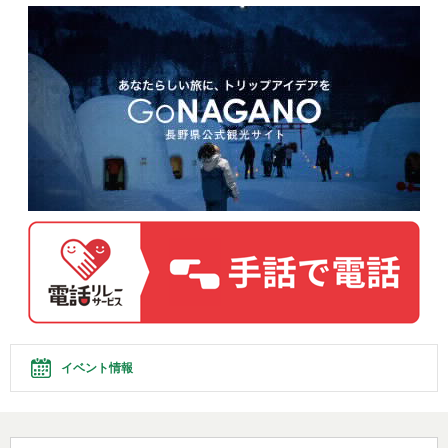
イベント情報