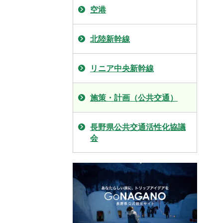
空港
北陸新幹線
リニア中央新幹線
施策・計画（公共交通）
長野県公共交通活性化協議
会