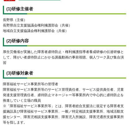
(1)研修主催者
長野県（主催）
長野県自立支援協議会権利擁護部会（共催）
地域自立支援協議会権利擁護部会（共催）
(2)研修内容
厚生労働省が実施した障害者虐待防止・権利擁護指導者養成研修の伝達研修と
して、障がい者虐待防止にかかる講義動画の事前視聴、個人ワーク及び集合演
習
(3)研修対象者
障害福祉サービス事業所等の管理者
障害福祉サービス事業所等のサービス管理責任者、サービス提供責任者、児童
発達支援管理責任者、虐待防止マネージャー等事業所内で中心的に虐待防止を
推進していく立場の職員
※「障害福祉サービス事業所等」とは、障害者総合支援法に規定する障害者支
援施設及び障害福祉サービス事業所、一般／特定相談支援事業所、地域活動支
援センター、障害児相談支援事業所、障害児入所施設、障害児通所支援事業所
等を指します。