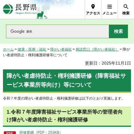
長野県Nagano Prefecture
アクセス
メニュー
検索
ホーム
>
健康・医療・福祉
>
障がい者福祉
>
相談窓口（障がい者福祉）
> 障が
い者虐待防止・権利擁護研修等について
更新日：2025年11月1日
障がい者虐待防止・権利擁護研修（障害福祉サ
ービス事業所等向け）等について
令和７年度の障がい者虐待防止・権利擁護研修は以下のとおり実施します。
1.令和７年度障害福祉サービス事業所等の
管理者向
け
障がい者虐待防止・権利擁護研修
研修要綱（PDF：253KB）