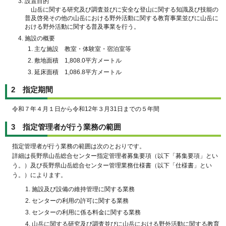
設置目的
山岳に関する研究及び調査並びに安全な登山に関する知識及び技能の
普及啓発その他の山岳における野外活動に関する教育事業並びに山岳に
おける野外活動に関する普及事業を行う。
施設の概要
主な施設 教室・体験室・宿泊室等
敷地面積 1,808.0平方メートル
延床面積 1,086.8平方メートル
2 指定期間
令和７年４月１日から令和12年３月31日までの５年間
3 指定管理者が行う業務の範囲
指定管理者が行う業務の範囲は次のとおりです。
詳細は長野県山岳総合センター指定管理者募集要項（以下「募集要項」とい
う。）及び長野県山岳総合センター管理業務仕様書（以下「仕様書」とい
う。）によります。
施設及び設備の維持管理に関する業務
センターの利用の許可に関する業務
センターの利用に係る料金に関する業務
山岳に関する研究及び調査並びに山岳における野外活動に関する教育