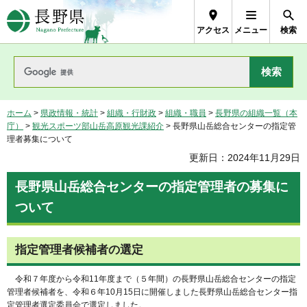
長野県Nagano Prefecture
アクセス
メニュー
検索
ホーム
>
県政情報・統計
>
組織・行財政
>
組織・職員
>
長野県の組織一覧（本
庁）
>
観光スポーツ部山岳高原観光課紹介
> 長野県山岳総合センターの指定管
理者募集について
更新日：2024年11月29日
長野県山岳総合センターの指定管理者の募集に
ついて
指定管理者候補者の選定
令和７年度から令和11年度まで（５年間）の長野県山岳総合センターの指定
管理者候補者を、令和６年10月15日に開催しました長野県山岳総合センター指
定管理者選定委員会で選定しました。