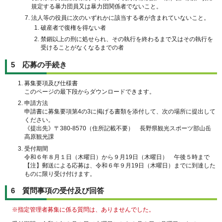
規定する暴力団員又は暴力団関係者でないこと。
法人等の役員に次のいずれかに該当する者が含まれていないこと。
破産者で復権を得ない者
禁錮以上の刑に処せられ、その執行を終わるまで又はその執行を
受けることがなくなるまでの者
5 応募の手続き
募集要項及び仕様書
このページの最下段からダウンロードできます。
申請方法
申請書に募集要項第4の3に掲げる書類を添付して、次の場所に提出して
ください。
《提出先》〒380-8570（住所記載不要） 長野県観光スポーツ部山岳
高原観光課
受付期間
令和６年８月１日（木曜日）から９月19日（木曜日） 午後５時まで
【注】郵送による応募は、令和６年９月19日（木曜日）までに到達した
ものに限り受け付けます。
6 質問事項の受付及び回答
※指定管理者募集に係る質問は、ありませんでした。