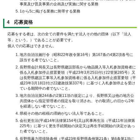
事業及び普及事業の企画及び実施に関する業務
1から5に掲げる業務に附帯する業務
4 応募資格
応募をする者は、次の全ての要件を満たす法人その他の団体（以下「法人
等」という。）であることが必要です。
個人での応募はできません。
地方自治法施行令（昭和22年政令第16号）第167条の4第2項各号に
該当する者でないこと。
長野県会計局長又は長野県建設部長から物品購入等入札参加資格者に
係る入札参加停止措置要領（平成23年3月25日付け22管第285号）又
は長野県建設工事等入札参加資格者に係る入札参加停止措置要領（平
成23年3月18日付け22建政技第337号）に基づく入札参加停止を受け
ている期間中の者でないこと。
地方自治法第244条の2第11項の規定により、長野県又は他の地方公
共団体から指定管理者の指定を取り消され、その取消しの日から2年
を経過しない者でないこと。
県税その他の租税の滞納がない法人等であること。
会社更生法(平成14年法律第154号)又は民事再生法（平成11年法律第
225号）に基づく更生手続開始の決定又は再生手続開始の決定があっ
た者でないこと。
長野県暴力団排除条例（平成23年長野県条例第21条）第6条第1項に