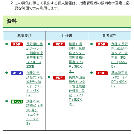
この募集に際して収集する個人情報は、指定管理者の候補者の選定に必
要な範囲でのみ利用します。
資料
募集要項
仕様書
参考資料
長野県山岳
別冊1_長
別冊3_長野
総合センタ
野県山岳総
県山岳総合
ー指定管理
合センター
センター資
者募集要項
管理業務仕
料集（PD
（PDF：4
様書（PD
F：1,055K
22KB）
F：392K
B）
B）
別冊2_申
基本協定書
請様式（様
長野県山岳
（案）（P
式3号を除
総合センタ
DF：499K
く）（ワー
ー管理業務
B）
ド：45K
仕様書（別
B）
記）（PD
F：527K
別冊2_申
B）
請様式（様
式3号）
（エクセ
ル：38K
B）