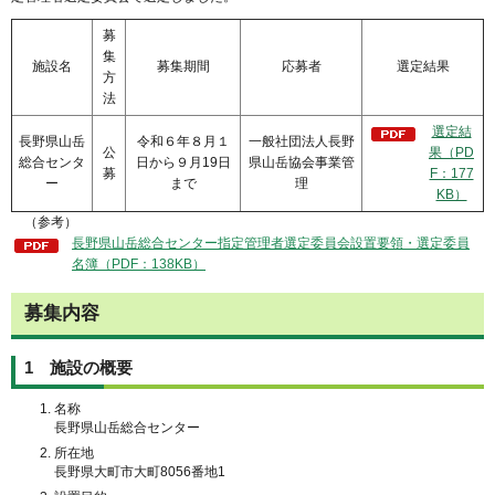
募
集
施設名
募集期間
応募者
選定結果
方
法
選定結
長野県山岳
令和６年８月１
一般社団法人長野
公
果（PD
総合センタ
日から９月19日
県山岳協会事業管
募
F：177
ー
まで
理
KB）
（参考）
長野県山岳総合センター指定管理者選定委員会設置要領・選定委員
名簿（PDF：138KB）
募集内容
1 施設の概要
名称
長野県山岳総合センター
所在地
長野県大町市大町8056番地1