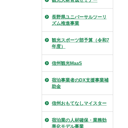
観光人材育成セミナー
長野県ユニバーサルツーリ
ズム推進事業
観光スポーツ部予算（令和7
年度）
信州観光MaaS
宿泊事業者のDX支援事業補
助金
信州おもてなしマイスター
宿泊業の人材確保・業務効
率化モデル事業