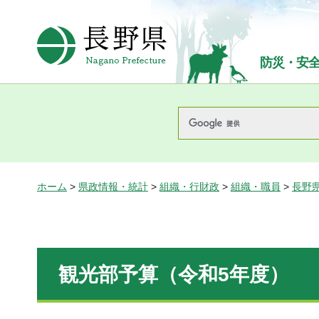
長野県Nagano Prefecture
防災・安
ホーム
>
県政情報・統計
>
組織・行財政
>
組織・職員
>
長野
観光部予算（令和5年度）