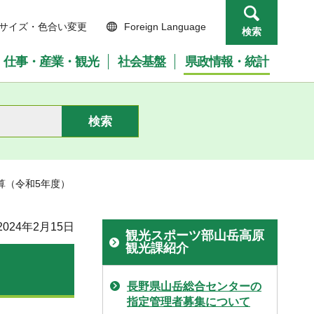
サイズ・色合い変更
Foreign Language
検索
仕事・産業・観光
社会基盤
県政情報・統計
算（令和5年度）
024年2月15日
観光スポーツ部山岳高原
観光課紹介
長野県山岳総合センターの
指定管理者募集について