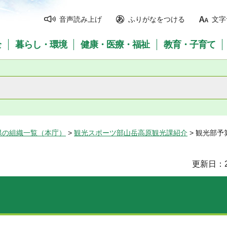
音声読み上げ
ふりがなをつける
文字
全
暮らし・環境
健康・医療・福祉
教育・子育て
県の組織一覧（本庁）
>
観光スポーツ部山岳高原観光課紹介
> 観光部予
更新日：2