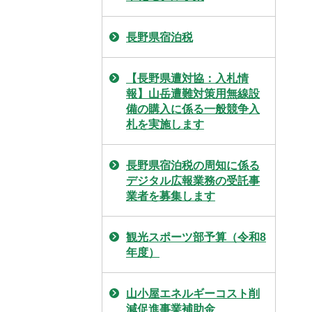
長野県宿泊税
【長野県遭対協：入札情
報】山岳遭難対策用無線設
備の購入に係る一般競争入
札を実施します
長野県宿泊税の周知に係る
デジタル広報業務の受託事
業者を募集します
観光スポーツ部予算（令和8
年度）
山小屋エネルギーコスト削
減促進事業補助金