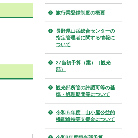
旅行業登録制度の概要
長野県山岳総合センターの
指定管理者に関する情報に
ついて
27当初予算（案）（観光
部）
観光部所管の許認可等の基
準・処理期間等について
令和５年度 山小屋公益的
機能維持等支援金について
令和3年度観光部予算