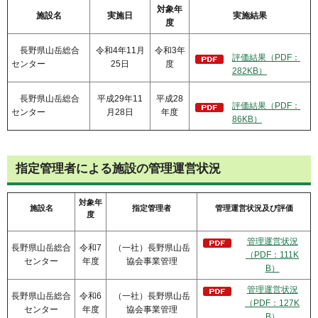
対象年
施設名
実施日
実施結果
度
長野県山岳総合
令和4年11月
令和3年
評価結果（PDF：
センター
25日
度
282KB）
長野県山岳総合
平成29年11
平成28
評価結果（PDF：
センター
月28日
年度
86KB）
指定管理者による施設の管理運営状況
対象年
施設名
指定管理者
管理運営状況及び評価
度
管理運営状況
長野県山岳総合
令和7
（一社）長野県山岳
（PDF：111K
センター
年度
協会事業管理
B）
管理運営状況
長野県山岳総合
令和6
（一社）長野県山岳
（PDF：127K
センター
年度
協会事業管理
B）