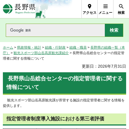
長野県Nagano Prefecture
アクセス
メニュー
検索
ホーム
>
県政情報・統計
>
組織・行財政
>
組織・職員
>
長野県の組織一覧（本
庁）
>
観光スポーツ部山岳高原観光課紹介
> 長野県山岳総合センターの指定管
理者に関する情報について
更新日：2026年7月31日
長野県山岳総合センターの指定管理者に関する
情報について
観光スポーツ部山岳高原観光課が所管する施設の指定管理者に関する情報を
提供します。
指定管理者制度導入施設における第三者評価