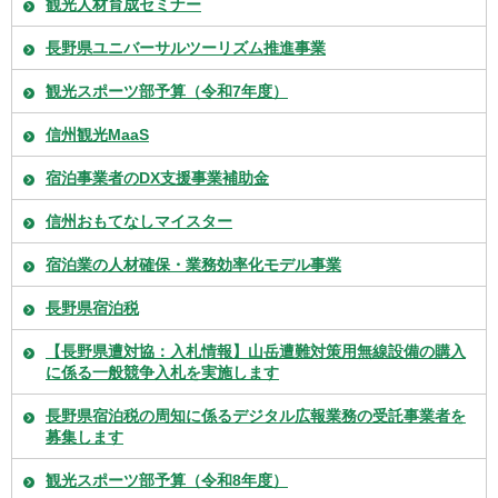
観光人材育成セミナー
長野県ユニバーサルツーリズム推進事業
観光スポーツ部予算（令和7年度）
信州観光MaaS
宿泊事業者のDX支援事業補助金
信州おもてなしマイスター
宿泊業の人材確保・業務効率化モデル事業
長野県宿泊税
【長野県遭対協：入札情報】山岳遭難対策用無線設備の購入
に係る一般競争入札を実施します
長野県宿泊税の周知に係るデジタル広報業務の受託事業者を
募集します
観光スポーツ部予算（令和8年度）