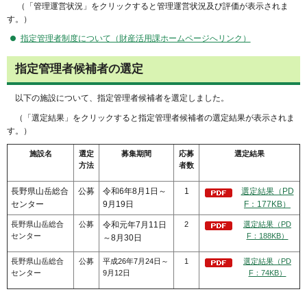
（「管理運営状況」をクリックすると管理運営状況及び評価が表示されま
す。）
指定管理者制度について（財産活用課ホームページへリンク）
指定管理者候補者の選定
以下の施設について、指定管理者候補者を選定しました。
（「選定結果」をクリックすると指定管理者候補者の選定結果が表示されま
す。）
施設名
選定
募集期間
応募
選定結果
方法
者数
長野県山岳総合
公募
令和6年8月1日～
1
選定結果（PD
センター
9月19日
F：177KB）
長野県山岳総合
公募
令和元年7月11日
2
選定結果（PD
センター
F：188KB）
～8月30日
長野県山岳総合
公募
平成26年7月24日～
1
選定結果（PD
センター
9月12日
F：74KB）