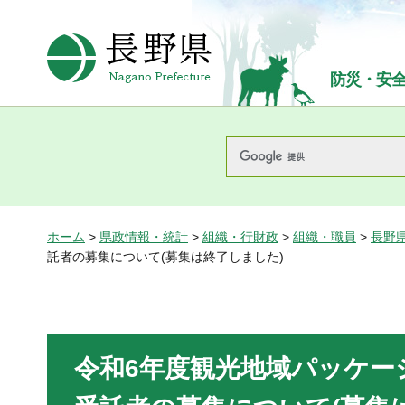
長野県Nagano Prefecture
防災・安
ホーム
>
県政情報・統計
>
組織・行財政
>
組織・職員
>
長野
託者の募集について(募集は終了しました)
令和6年度観光地域パッケー