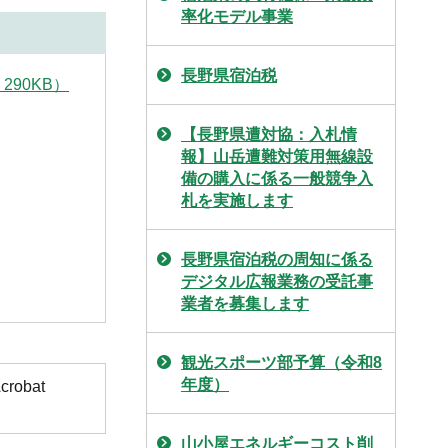
率化モデル事業
長野県宿泊税
90KB）
【長野県遭対協：入札情
報】山岳遭難対策用無線設
備の購入に係る一般競争入
札を実施します
長野県宿泊税の周知に係る
デジタル広報業務の受託事
業者を募集します
観光スポーツ部予算（令和8
年度）
obat
山小屋エネルギーコスト削