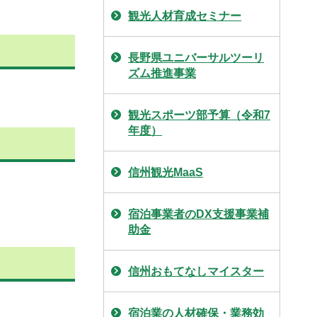
観光人材育成セミナー
長野県ユニバーサルツーリ
ズム推進事業
観光スポーツ部予算（令和7
年度）
信州観光MaaS
宿泊事業者のDX支援事業補
助金
信州おもてなしマイスター
宿泊業の人材確保・業務効