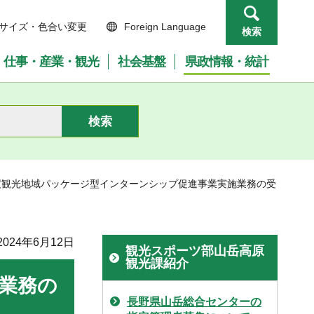
サイズ・色合い変更
Foreign Language
検索
仕事・産業・観光
社会基盤
県政情報・統計
年度観光地域パッケージ型インターンシップ促進事業実施業務の受
024年6月12日
観光スポーツ部山岳高原
観光課紹介
業務の
長野県山岳総合センターの