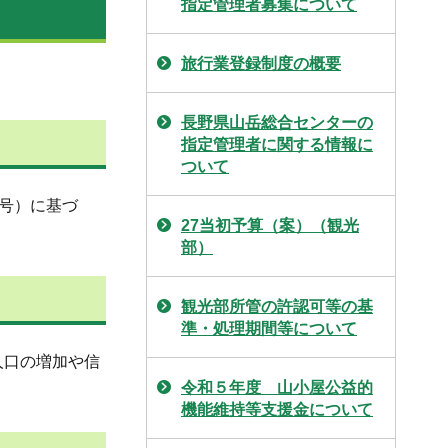
指定管理者募集について
旅行業登録制度の概要
長野県山岳総合センターの
指定管理者に関する情報に
ついて
0号）に基づ
27当初予算（案）（観光
部）
観光部所管の許認可等の基
準・処理期間等について
人口の増加や信
令和５年度 山小屋公益的
機能維持等支援金について