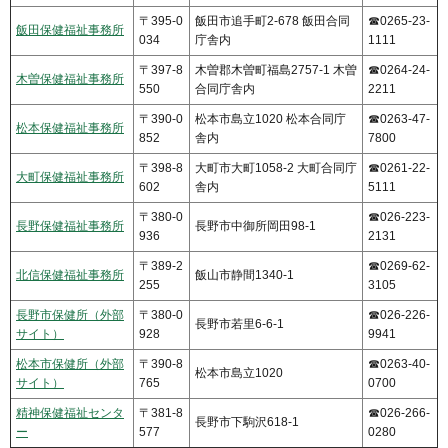
〒395-0
飯田市追手町2-678 飯田合同
☎0265-23-
飯田保健福祉事務所
034
庁舎内
1111
〒397-8
木曽郡木曽町福島2757-1 木曽
☎0264-24-
木曽保健福祉事務所
550
合同庁舎内
2211
〒390-0
松本市島立1020 松本合同庁
☎0263-47-
松本保健福祉事務所
852
舎内
7800
〒398-8
大町市大町1058-2 大町合同庁
☎0261-22-
大町保健福祉事務所
602
舎内
5111
〒380-0
☎026-223-
長野保健福祉事務所
長野市中御所岡田98-1
936
2131
〒389-2
☎0269-62-
北信保健福祉事務所
飯山市静間1340-1
255
3105
長野市保健所（外部
〒380-0
☎026-226-
長野市若里6-6-1
サイト）
928
9941
松本市保健所（外部
〒390-8
☎0263-40-
松本市島立1020
サイト）
765
0700
精神保健福祉センタ
〒381-8
☎026-266-
長野市下駒沢618-1
ー
577
0280