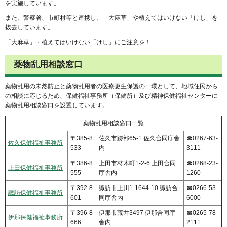
を実施しています。
また、警察署、市町村等と連携し、「大麻草」や植えてはいけない「けし」を
抜去しています。
「大麻草」・植えてはいけない「けし」にご注意を！
薬物乱用相談窓口
薬物乱用の未然防止と薬物乱用者の医療更生保護の一環として、地域住民から
の相談に応じるため、保健福祉事務所（保健所）及び精神保健福祉センターに
薬物乱用相談窓口を設置しています。
薬物乱用相談窓口一覧
〒385-8
佐久市跡部65-1 佐久合同庁舎
☎0267-63-
佐久保健福祉事務所
533
内
3111
〒386-8
上田市材木町1-2-6 上田合同
☎0268-23-
上田保健福祉事務所
555
庁舎内
1260
〒392-8
諏訪市上川1-1644-10 諏訪合
☎0266-53-
諏訪保健福祉事務所
601
同庁舎内
6000
〒396-8
伊那市荒井3497 伊那合同庁
☎0265-78-
伊那保健福祉事務所
666
舎内
2111