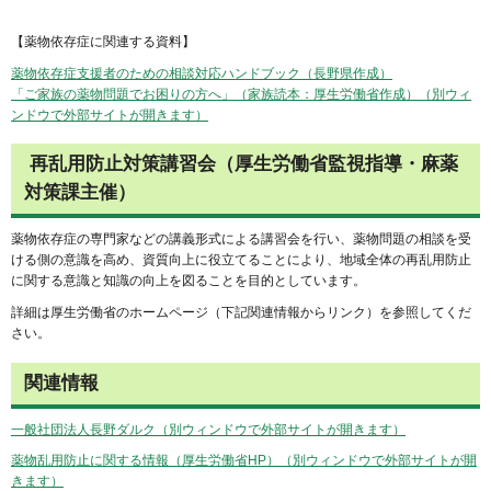
【薬物依存症に関連する資料】
薬物依存症支援者のための相談対応ハンドブック（長野県作成）
「ご家族の薬物問題でお困りの方へ」（家族読本：厚生労働省作成）（別ウィ
ンドウで外部サイトが開きます）
再乱用防止対策講習会（厚生労働省監視指導・麻薬
対策課主催）
薬物依存症の専門家などの講義形式による講習会を行い、薬物問題の相談を受
ける側の意識を高め、資質向上に役立てることにより、地域全体の再乱用防止
に関する意識と知識の向上を図ることを目的としています。
詳細は厚生労働省のホームページ（下記関連情報からリンク）を参照してくだ
さい。
関連情報
一般社団法人長野ダルク（別ウィンドウで外部サイトが開きます）
薬物乱用防止に関する情報（厚生労働省HP）（別ウィンドウで外部サイトが開
きます）