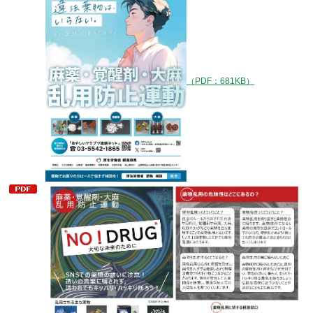
（PDF：681KB）